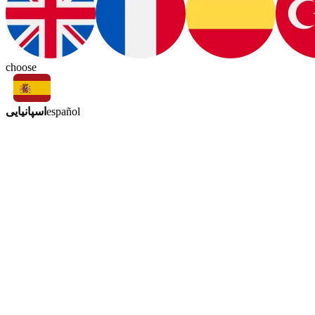
choose
اسپانیایی
español