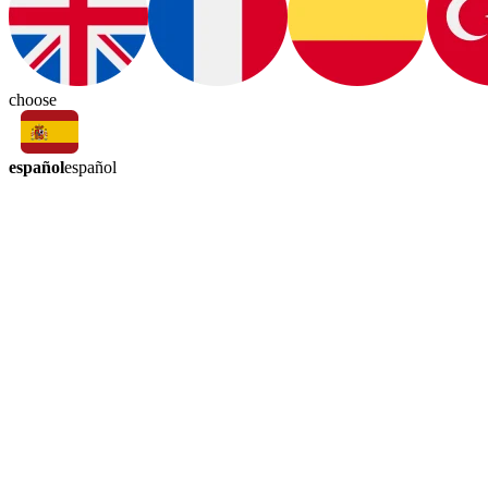
choose
español
español