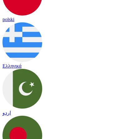
polski
Ελληνικά
اردو