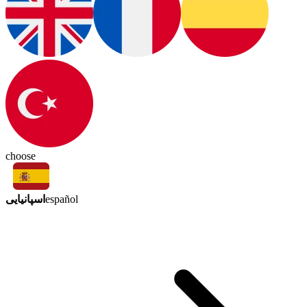
choose
اسپانیایی
español