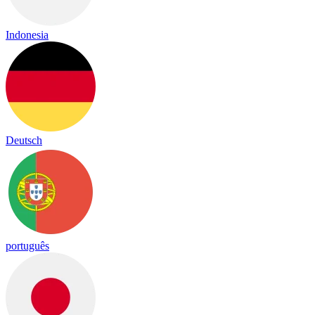
Indonesia
Deutsch
português