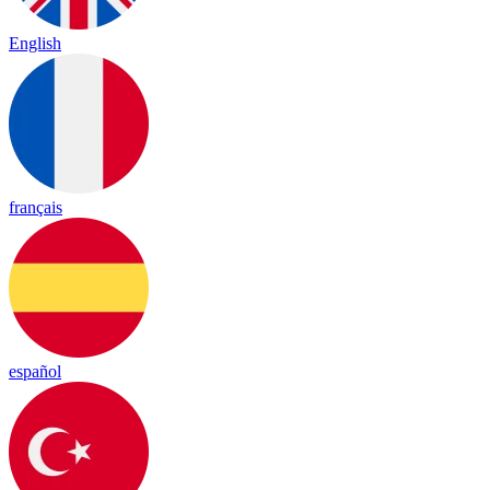
English
français
español