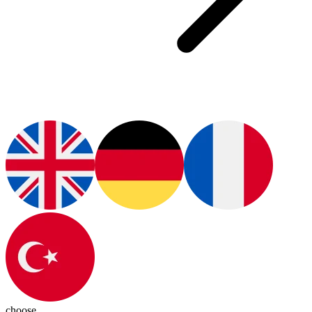
choose