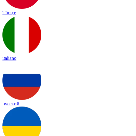
Türkçe
italiano
русский