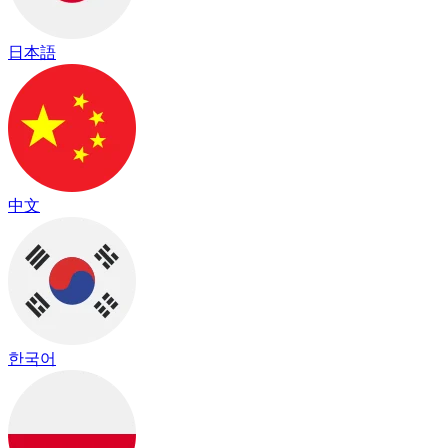
日本語
中文
한국어