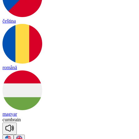
čeština
română
magyar
cum
brain