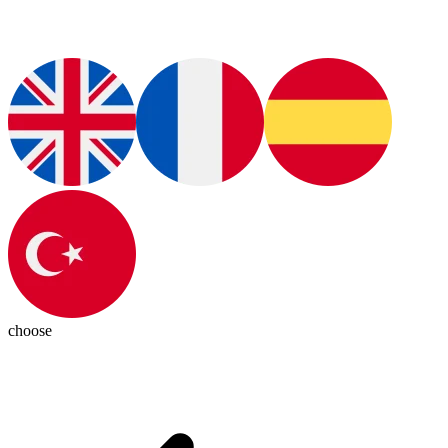
choose