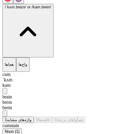
/ˈkʌm.breɪn/
or /kam.brein/
واج‌ها
هجاها
cum
ˈkʌm
kam
brain
breɪn
brein
1
واژه‌های مشابه
0
قافیه‌ها
0
هم‌آواهای نزدیک
cumstain
Noun
(
1
)