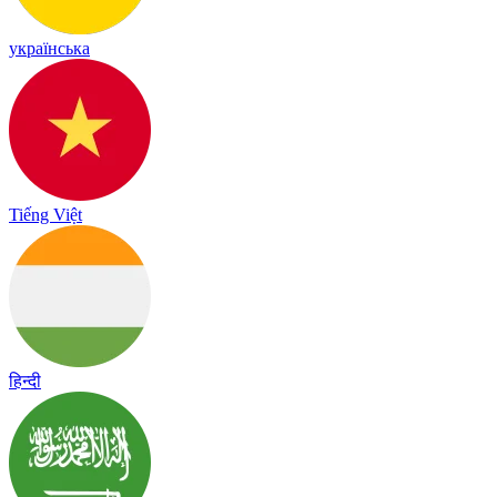
українська
Tiếng Việt
हिन्दी