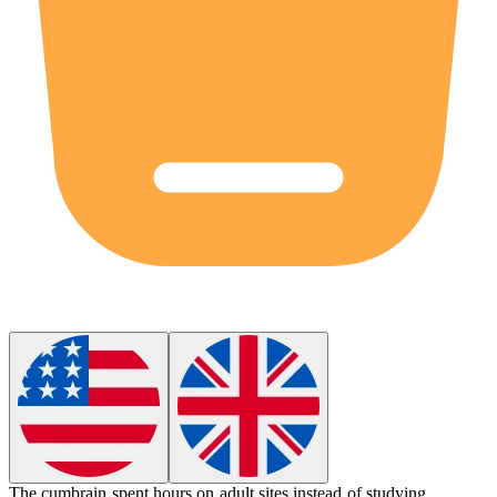
The
cumbrain
spent hours on adult sites instead of studying.