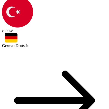
choose
German
Deutsch