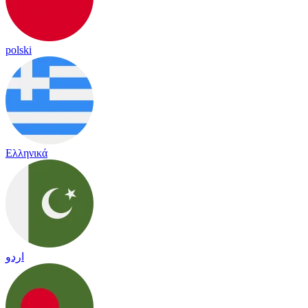
polski
Ελληνικά
اردو