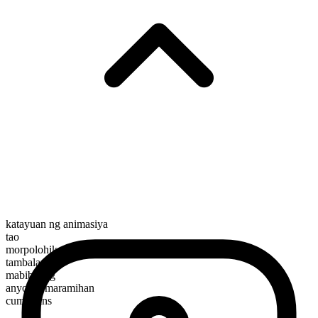
katayuan ng animasiya
tao
morpolohikal na kayarian
tambalan
mabibilang
anyo ng maramihan
cumbrains