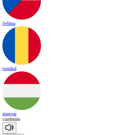
čeština
română
magyar
cum
brain