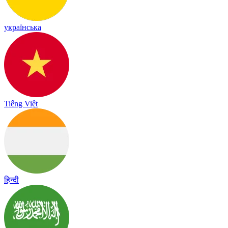
українська
Tiếng Việt
हिन्दी