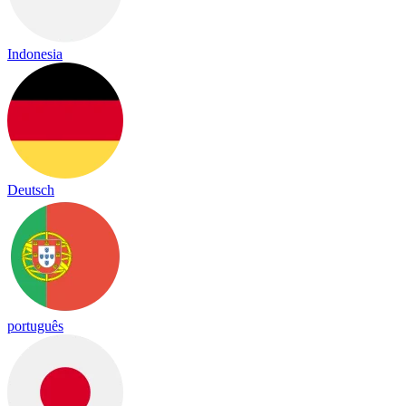
Indonesia
Deutsch
português