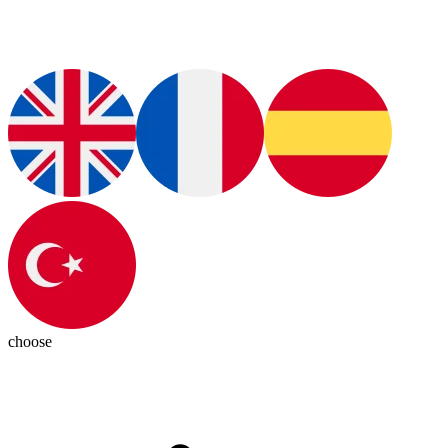
choose