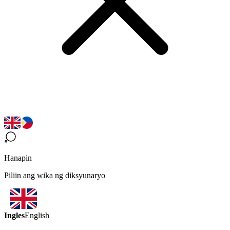
Hanapin
Piliin ang wika ng diksyunaryo
Ingles
English