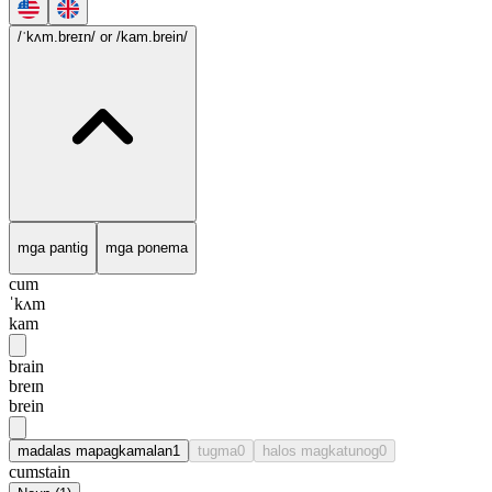
/ˈkʌm.breɪn/
or /kam.brein/
mga pantig
mga ponema
cum
ˈkʌm
kam
brain
breɪn
brein
madalas mapagkamalan
1
tugma
0
halos magkatunog
0
cumstain