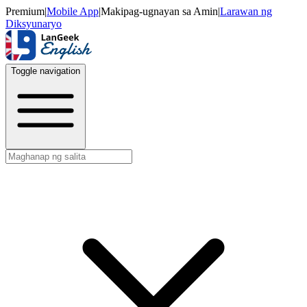
Premium
|
Mobile App
|
Makipag-ugnayan sa Amin
|
Larawan ng
Diksyunaryo
Toggle navigation