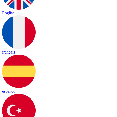
English
français
español