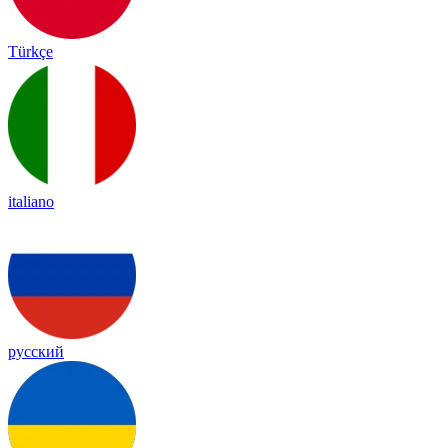
Türkçe
italiano
русский