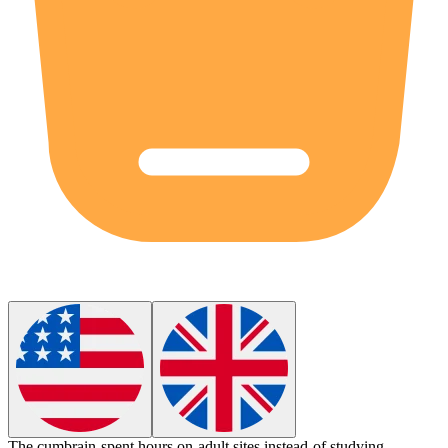
The
cumbrain
spent hours on adult sites instead of studying.