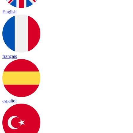
English
français
español