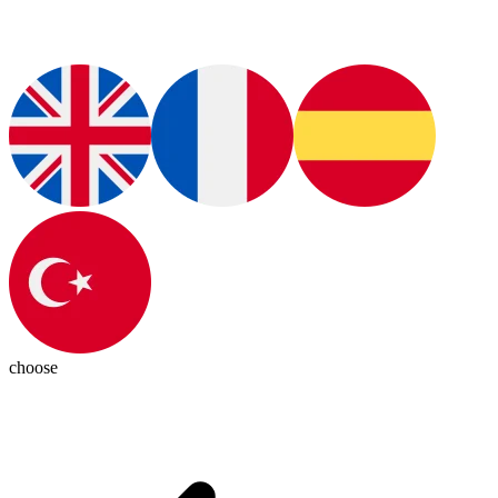
choose