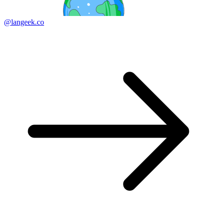
@langeek.co