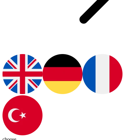
choose