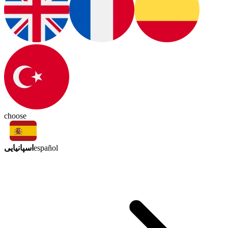
choose
اسپانیایی
español