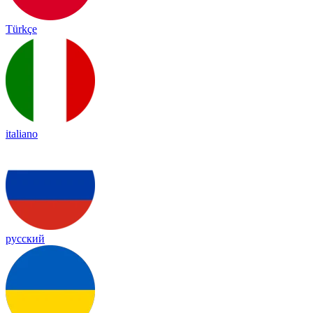
Türkçe
italiano
русский