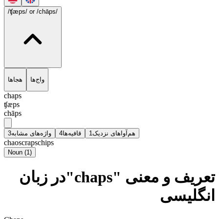
/ʧæps/
or /chāps/
واج‌ها
هجاها
chaps
ʧæps
chāps
3
واژه‌های مشابه
4
قافیه‌ها
1
هم‌آواهای نزدیک
chaos
craps
chips
Noun
(
1
)
تعریف و معنی "chaps"در زبان
انگلیسی