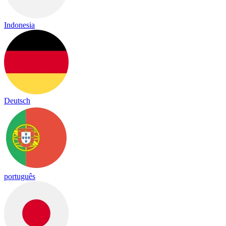
Indonesia
Deutsch
português