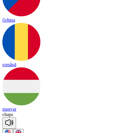
čeština
română
magyar
chaps