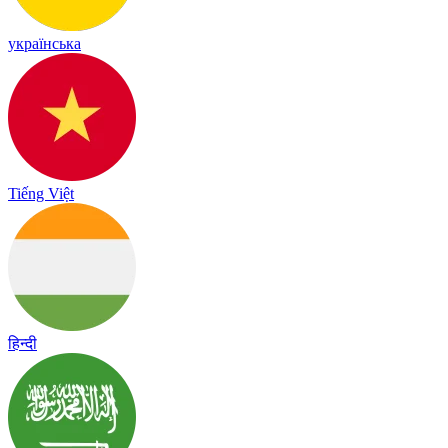
українська
Tiếng Việt
हिन्दी