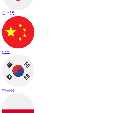
日本語
中文
한국어