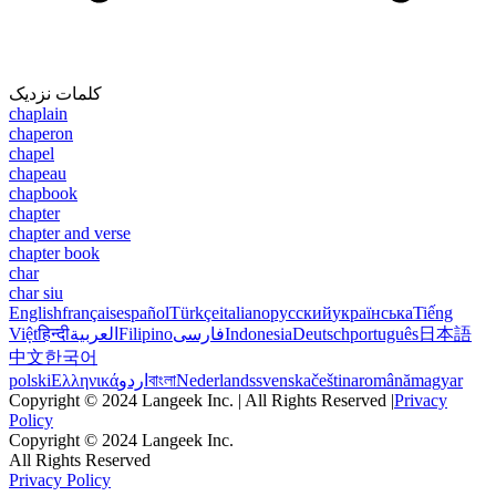
کلمات نزدیک
chaplain
chaperon
chapel
chapeau
chapbook
chapter
chapter and verse
chapter book
char
char siu
English
français
español
Türkçe
italiano
русский
українська
Tiếng
Việt
हिन्दी
العربية
Filipino
فارسی
Indonesia
Deutsch
português
日本語
中文
한국어
polski
Ελληνικά
اردو
বাংলা
Nederlands
svenska
čeština
română
magyar
Copyright © 2024 Langeek Inc. | All Rights Reserved |
Privacy
Policy
Copyright © 2024 Langeek Inc.
All Rights Reserved
Privacy Policy