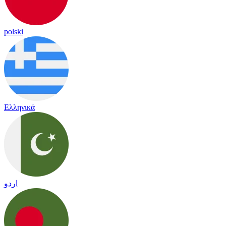
polski
Ελληνικά
اردو