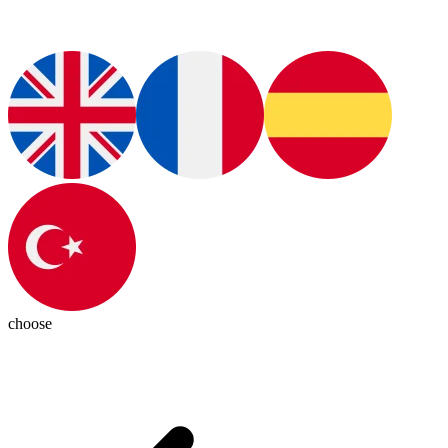
choose