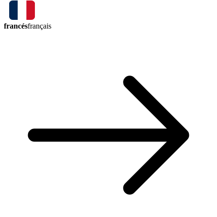
francés
français