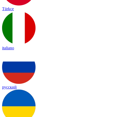
Türkçe
italiano
русский