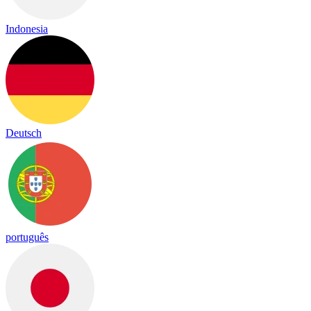
Indonesia
Deutsch
português