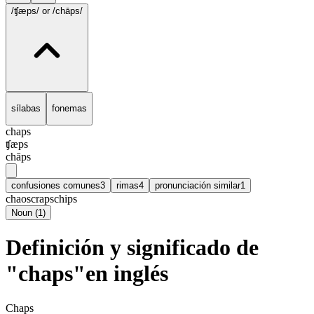
/ʧæps/
or /chāps/
sílabas
fonemas
chaps
ʧæps
chāps
confusiones comunes
3
rimas
4
pronunciación similar
1
chaos
craps
chips
Noun
(
1
)
Definición y significado de
"chaps"en inglés
Chaps