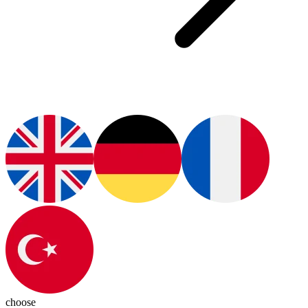
choose