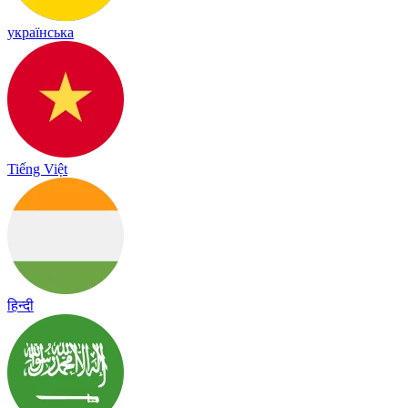
українська
Tiếng Việt
हिन्दी