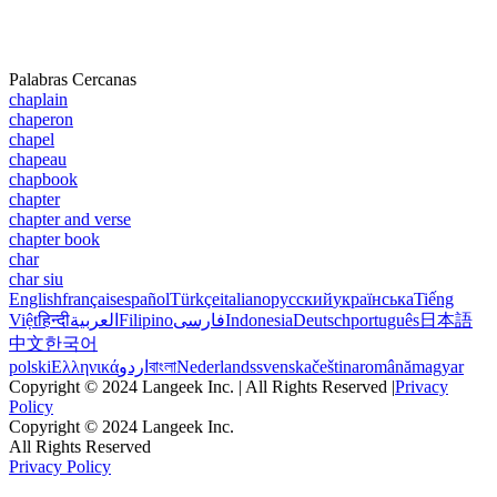
Palabras Cercanas
chaplain
chaperon
chapel
chapeau
chapbook
chapter
chapter and verse
chapter book
char
char siu
English
français
español
Türkçe
italiano
русский
українська
Tiếng
Việt
हिन्दी
العربية
Filipino
فارسی
Indonesia
Deutsch
português
日本語
中文
한국어
polski
Ελληνικά
اردو
বাংলা
Nederlands
svenska
čeština
română
magyar
Copyright © 2024 Langeek Inc. | All Rights Reserved |
Privacy
Policy
Copyright © 2024 Langeek Inc.
All Rights Reserved
Privacy Policy