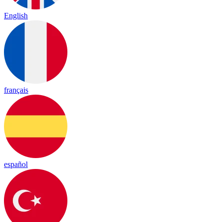
English
français
español