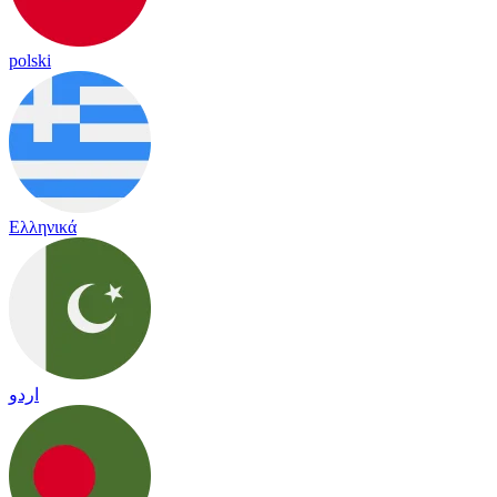
polski
Ελληνικά
اردو