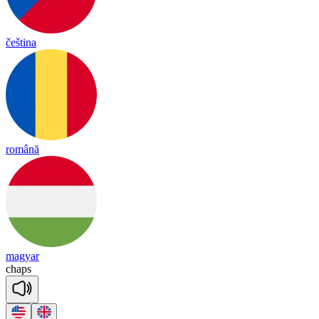
čeština
română
magyar
chaps