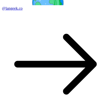
@langeek.co