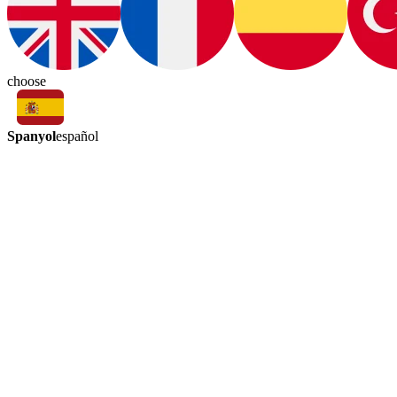
choose
Spanyol
español