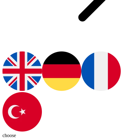
choose