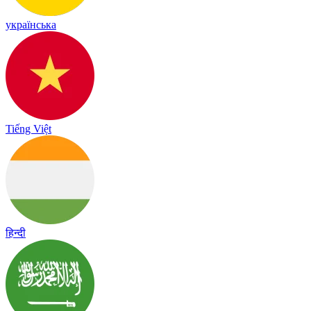
українська
Tiếng Việt
हिन्दी