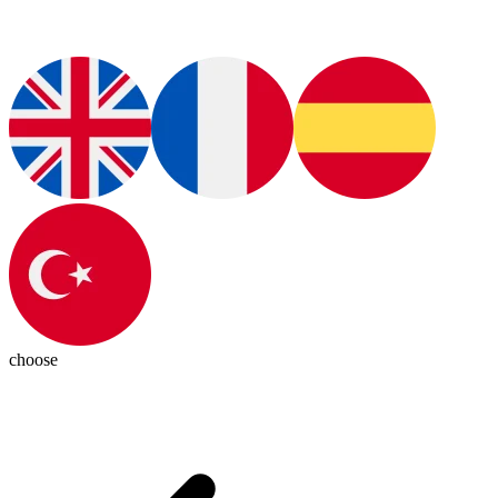
choose