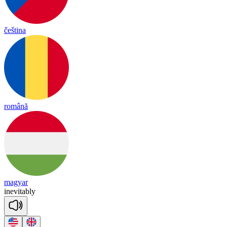
čeština
română
magyar
i
ne
vi
tab
ly