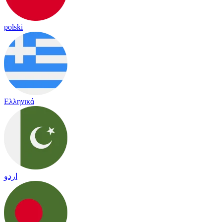
polski
Ελληνικά
اردو