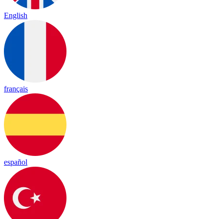
English
français
español