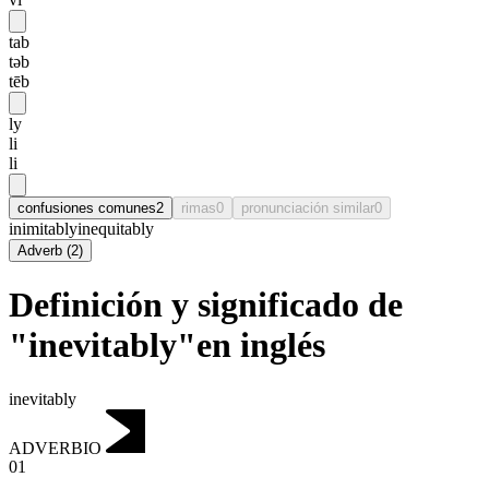
tab
təb
tēb
ly
li
li
confusiones comunes
2
rimas
0
pronunciación similar
0
inimitably
inequitably
Adverb
(
2
)
Definición y significado de
"inevitably"en inglés
inevitably
ADVERBIO
01