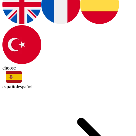
choose
español
español