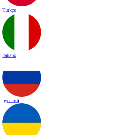
Türkçe
italiano
русский