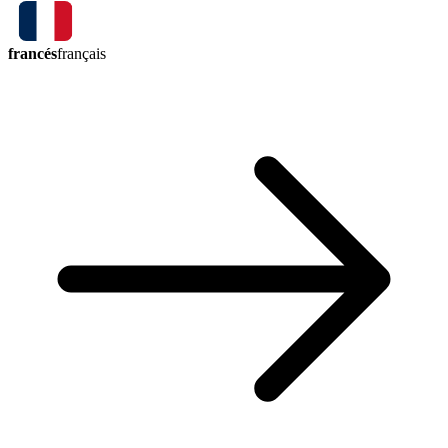
francés
français