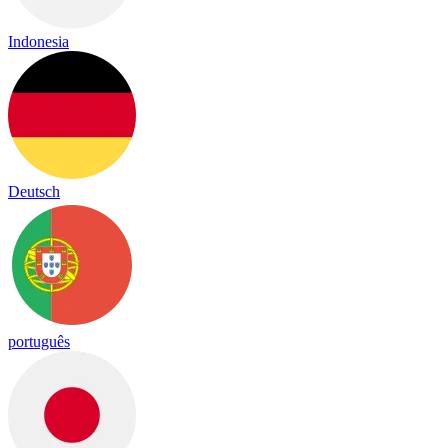
Indonesia
Deutsch
português