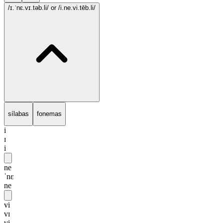
/ɪ.ˈnɛ.vɪ.təb.li/
or /i.ne.vi.tēb.li/
sílabas
fonemas
i
ɪ
i
ne
ˈnɛ
ne
vi
vɪ
vi