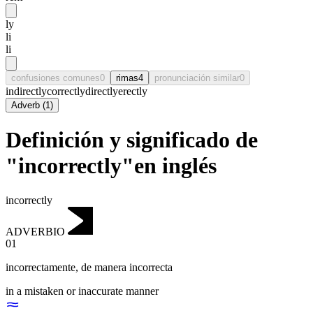
ly
li
li
confusiones comunes
0
rimas
4
pronunciación similar
0
indirectly
correctly
directly
erectly
Adverb
(
1
)
Definición y significado de
"incorrectly"en inglés
incorrectly
ADVERBIO
01
incorrectamente
,
de manera incorrecta
in a mistaken or inaccurate manner