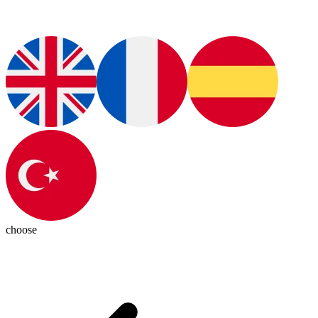
choose