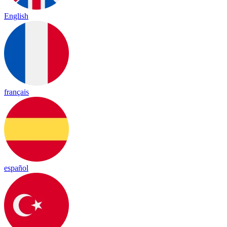
English
français
español