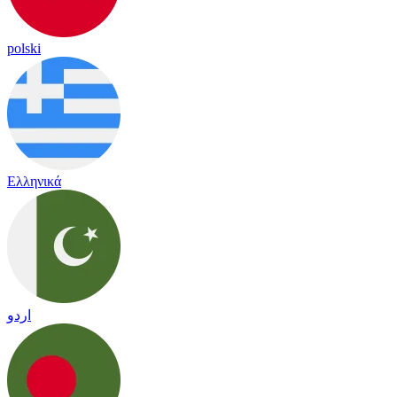
polski
Ελληνικά
اردو