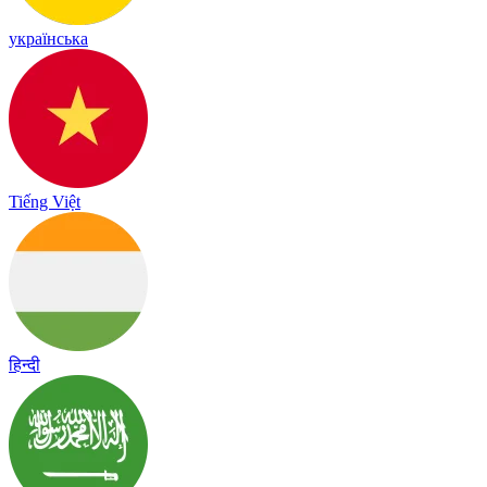
українська
Tiếng Việt
हिन्दी