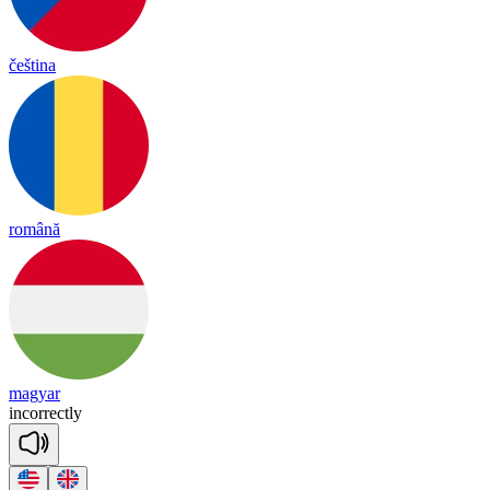
čeština
română
magyar
in
co
rrect
ly