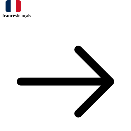
francés
français