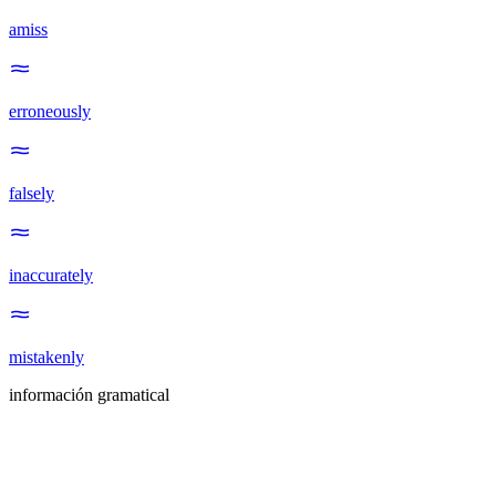
amiss
erroneously
falsely
inaccurately
mistakenly
información gramatical