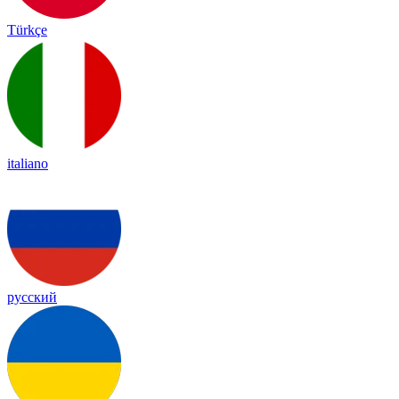
Türkçe
italiano
русский