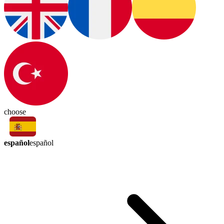
choose
español
español