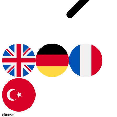
choose