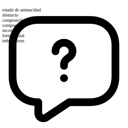
estado de animacidad
abstracto
composición morfológica
compuesto
incontable
forma plural
imbrications