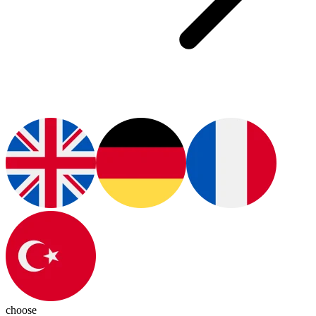
choose