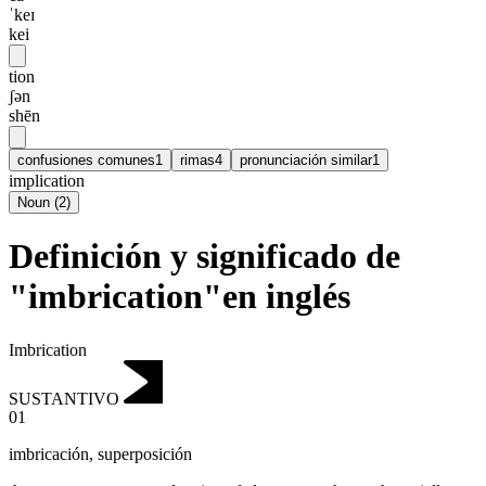
ˈkeɪ
kei
tion
ʃən
shēn
confusiones comunes
1
rimas
4
pronunciación similar
1
implication
Noun
(
2
)
Definición y significado de
"imbrication"en inglés
Imbrication
SUSTANTIVO
01
imbricación
,
superposición