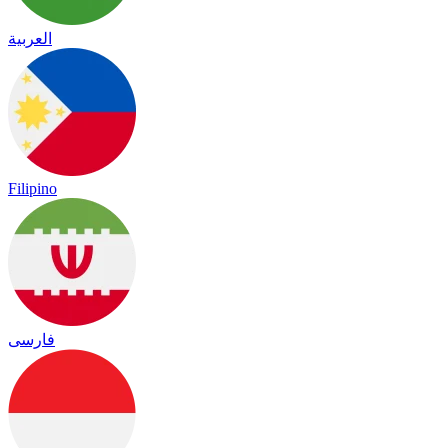
العربية
Filipino
فارسی