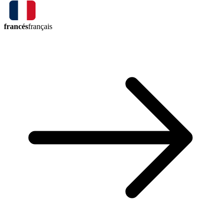
francés
français