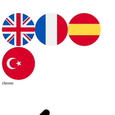
choose