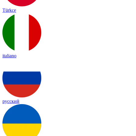
Türkçe
italiano
русский