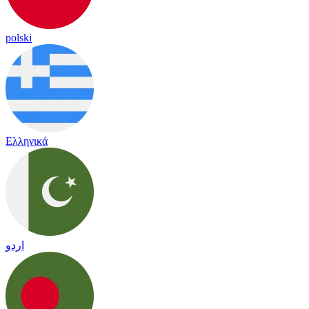
polski
Ελληνικά
اردو