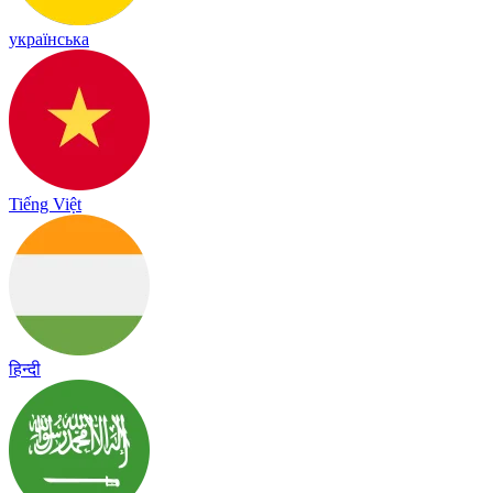
українська
Tiếng Việt
हिन्दी