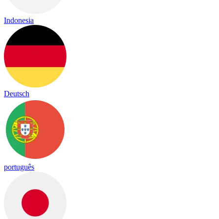
Indonesia
Deutsch
português