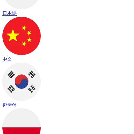
日本語
中文
한국어