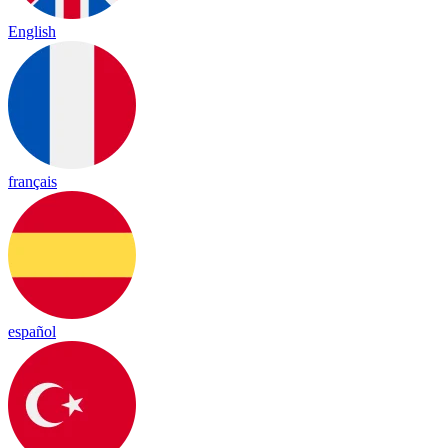
English
français
español