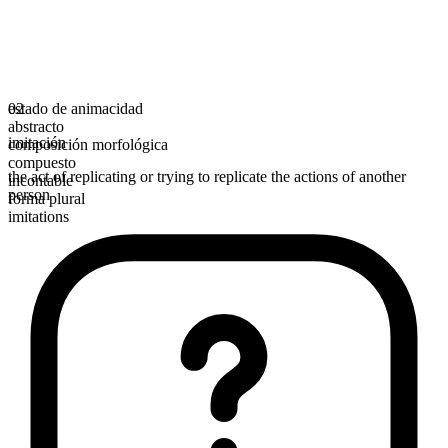
estado de animacidad
02
abstracto
imitación
composición morfológica
compuesto
the act of replicating or trying to replicate the actions of another
incontable
person
forma plural
imitations