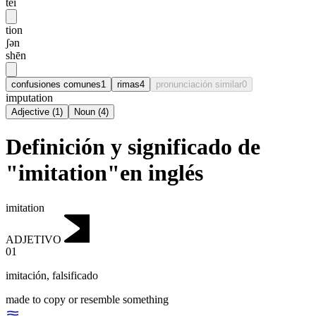
tei
tion
ʃən
shēn
confusiones comunes
1
rimas
4
pronunciación similar
0
imputation
Adjective
(
1
)
Noun
(
4
)
Definición y significado de
"imitation"en inglés
imitation
ADJETIVO
01
imitación
,
falsificado
made to copy or resemble something