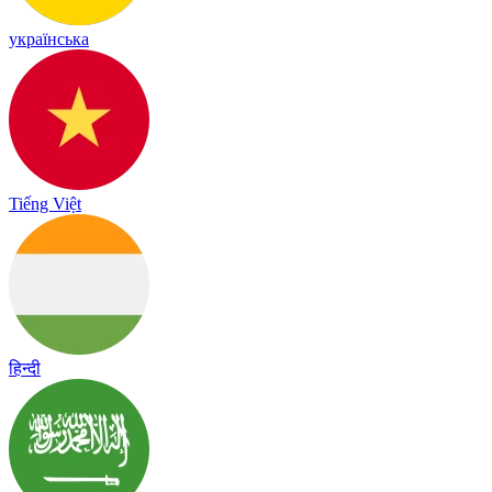
українська
Tiếng Việt
हिन्दी