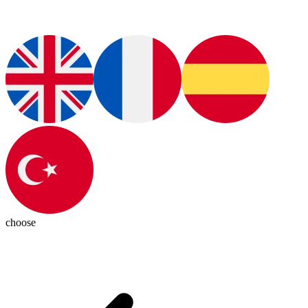
choose