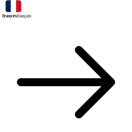
francés
français