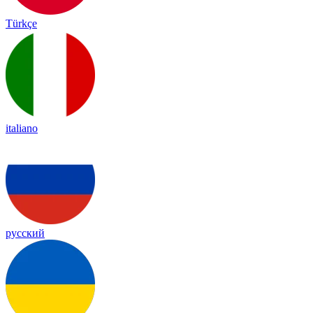
Türkçe
italiano
русский