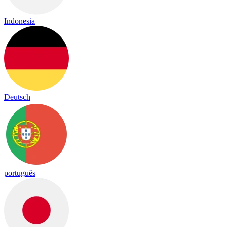
Indonesia
Deutsch
português