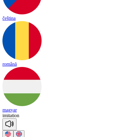
čeština
română
magyar
i
mi
ta
tion