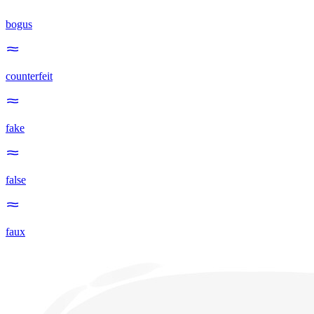
bogus
counterfeit
fake
false
faux