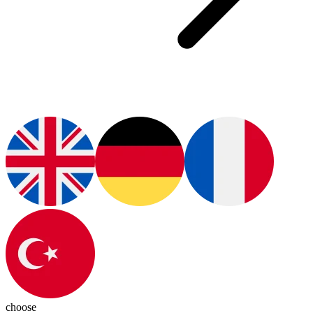
choose