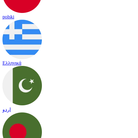
polski
Ελληνικά
اردو