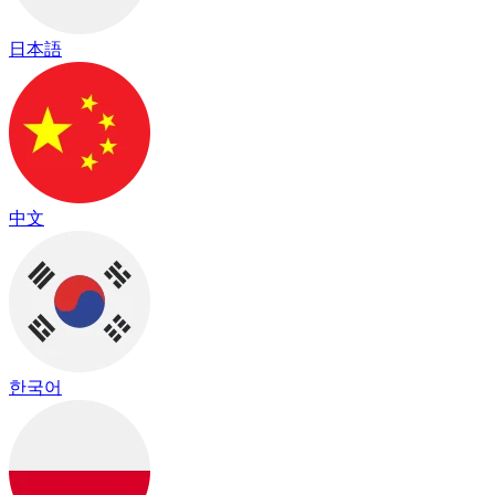
日本語
中文
한국어