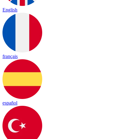
English
français
español