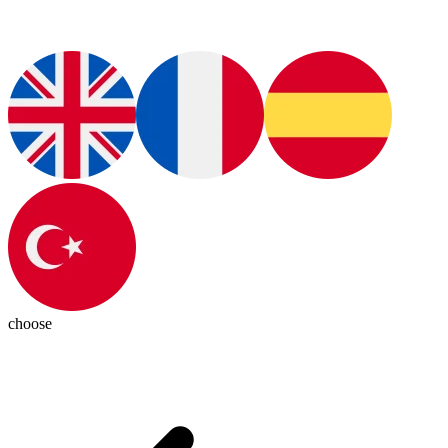
choose