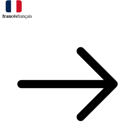
francés
français