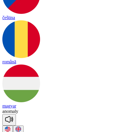
čeština
română
magyar
a
no
ma
ly