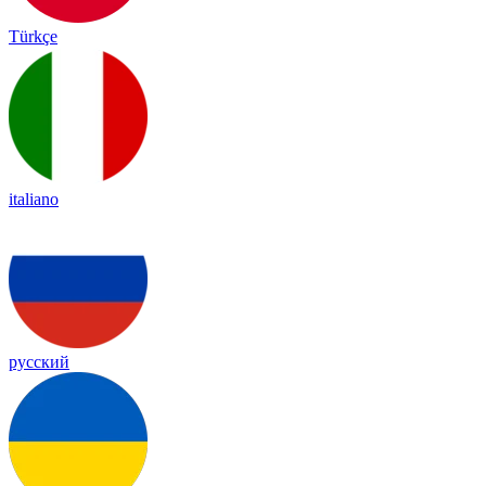
Türkçe
italiano
русский