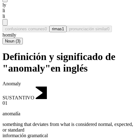
ly
li
li
confusiones comunes
0
rimas
1
pronunciación similar
0
homily
Noun
(
3
)
Definición y significado de
"anomaly"en inglés
Anomaly
SUSTANTIVO
01
anomalía
something that deviates from what is considered normal, expected,
or standard
información gramatical