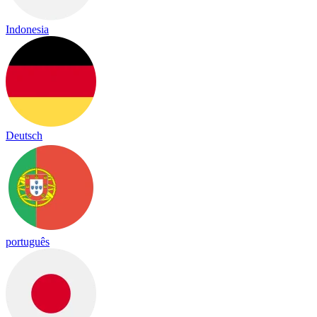
Indonesia
Deutsch
português