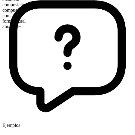
composición morfológica
compuesto
contable
forma plural
anomalies
Ejemplos