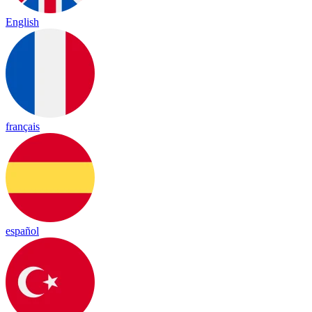
English
français
español