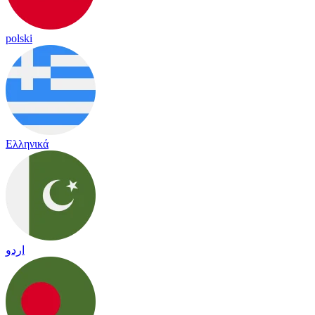
polski
Ελληνικά
اردو