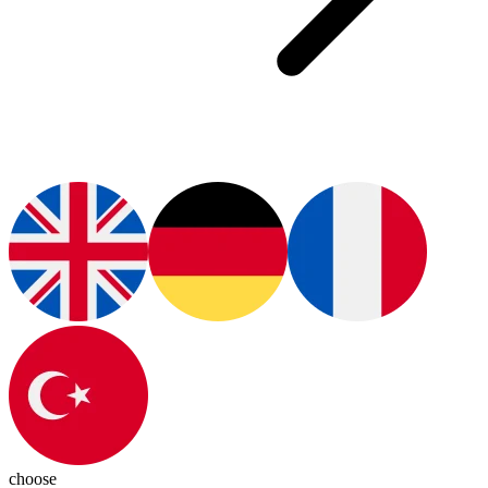
choose