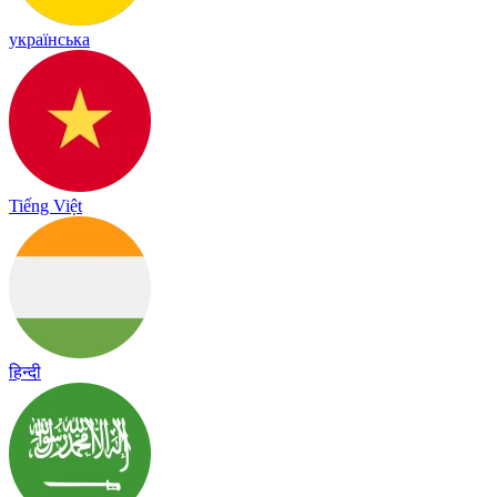
українська
Tiếng Việt
हिन्दी