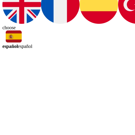
choose
español
español