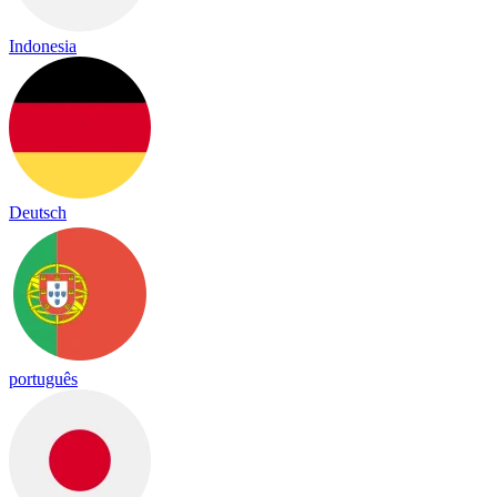
Indonesia
Deutsch
português