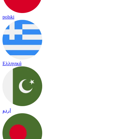
polski
Ελληνικά
اردو