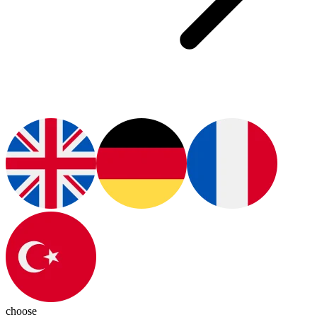
choose