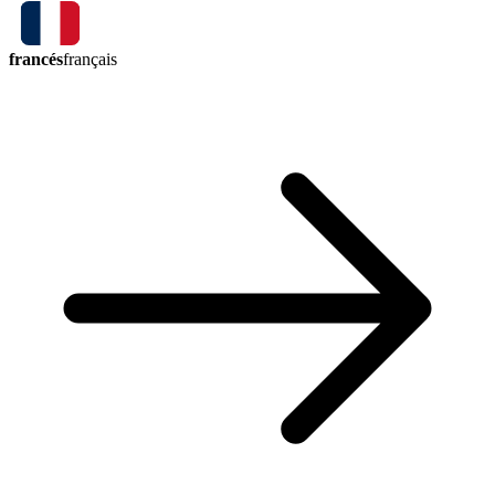
francés
français