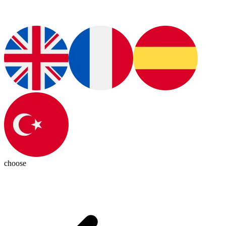
choose