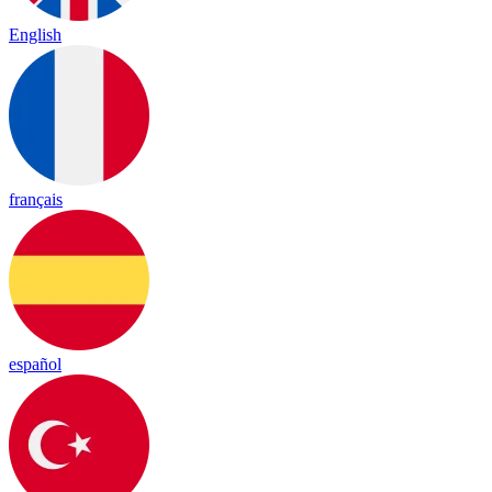
English
français
español