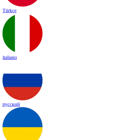
Türkçe
italiano
русский