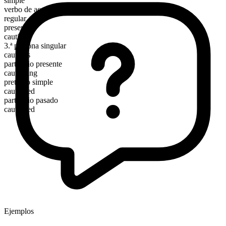
simple
verbo de acción
regular
presente
caution
3.ª persona singular
cautions
participio presente
cautioning
pretérito simple
cautioned
participio pasado
cautioned
Ejemplos