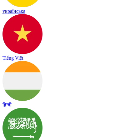
українська
Tiếng Việt
हिन्दी