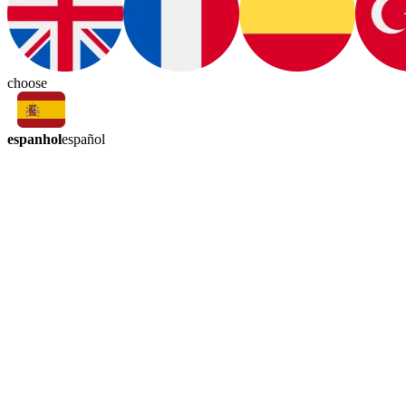
choose
espanhol
español