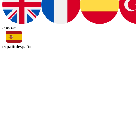
choose
español
español