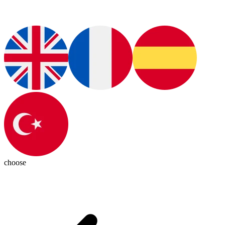
choose