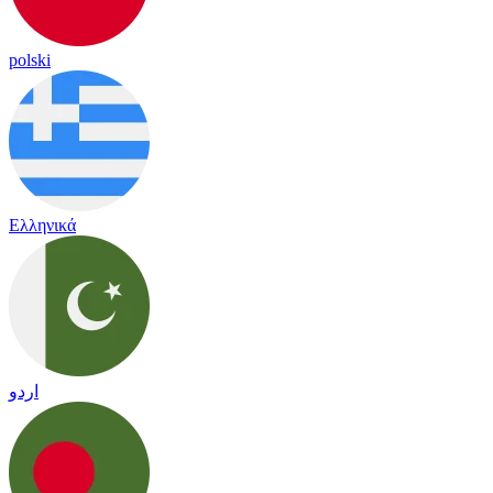
polski
Ελληνικά
اردو