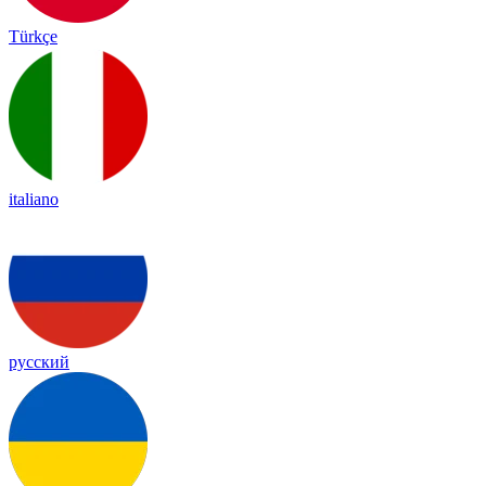
Türkçe
italiano
русский