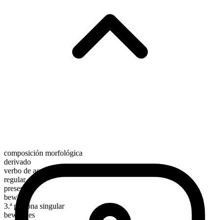
composición morfológica
derivado
verbo de acción
regular
presente
bewitch
3.ª persona singular
bewitches