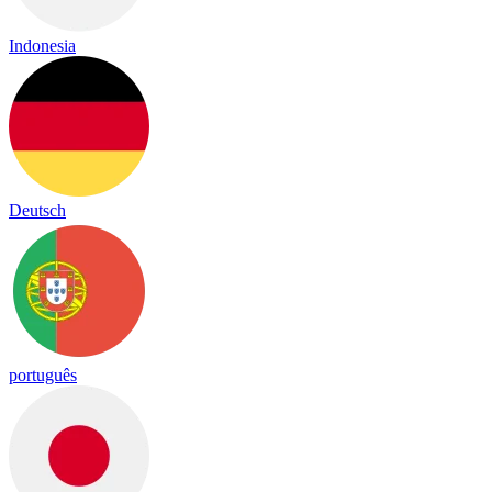
Indonesia
Deutsch
português