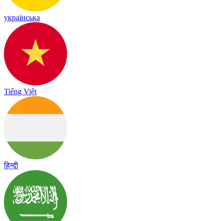
українська
Tiếng Việt
हिन्दी