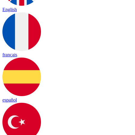
English
français
español