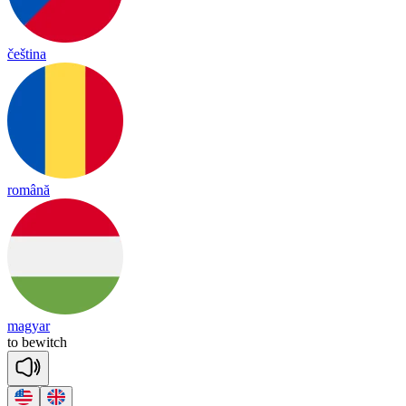
čeština
română
magyar
to
be
witch