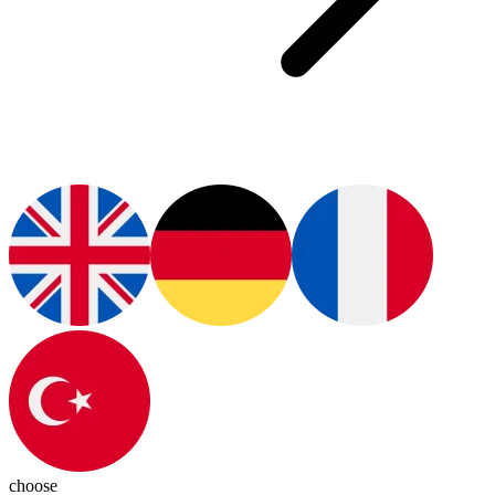
choose