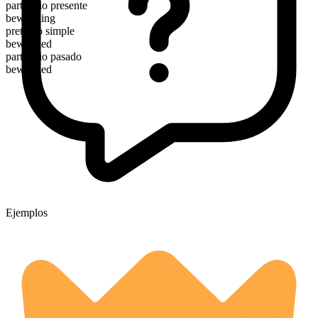
participio presente
bewitching
pretérito simple
bewitched
participio pasado
bewitched
Ejemplos