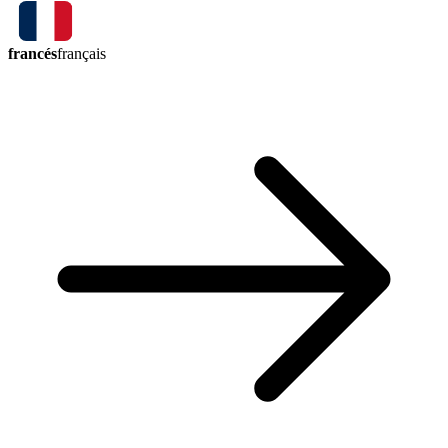
francés
français