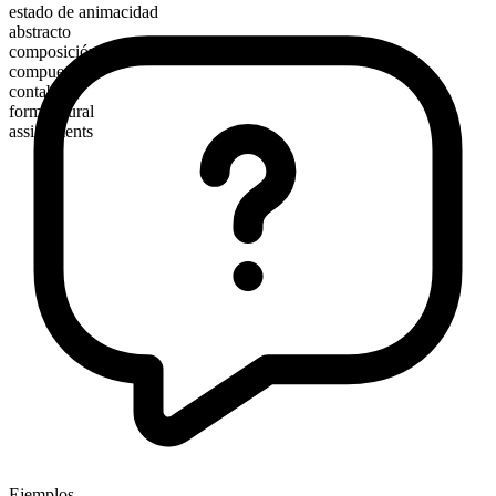
estado de animacidad
abstracto
composición morfológica
compuesto
contable
forma plural
assignments
Ejemplos