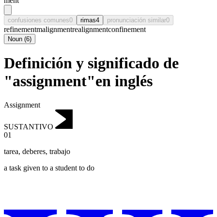
mēnt
confusiones comunes
0
rimas
4
pronunciación similar
0
refinement
malignment
realignment
confinement
Noun
(
6
)
Definición y significado de
"assignment"en inglés
Assignment
SUSTANTIVO
01
tarea
,
deberes, trabajo
a task given to a student to do