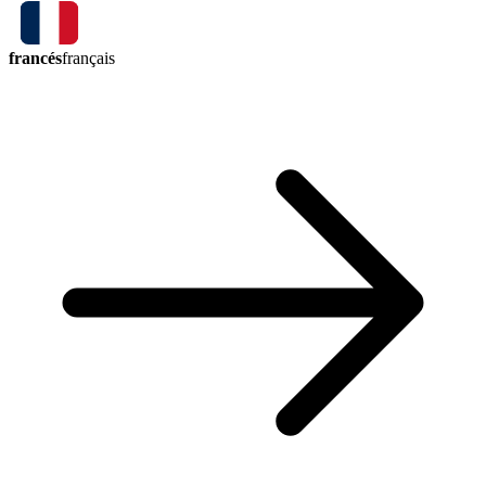
francés
français