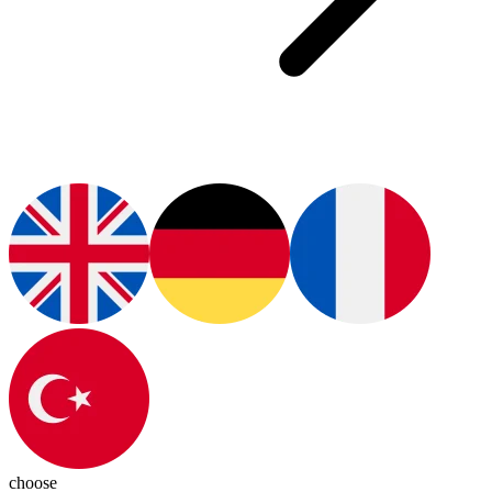
choose