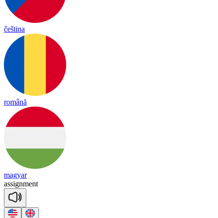
čeština
română
magyar
a
ssign
ment