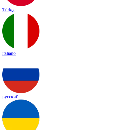
Türkçe
italiano
русский