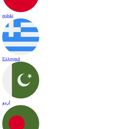
polski
Ελληνικά
اردو