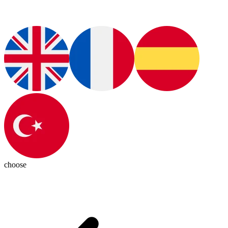
choose