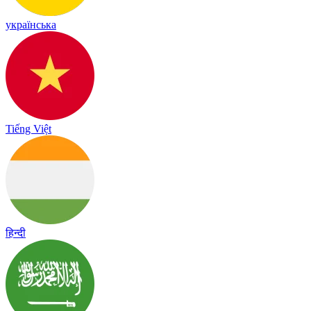
українська
Tiếng Việt
हिन्दी