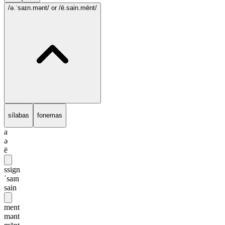
/ə.ˈsaɪn.mənt/
or /ē.sain.mēnt/
sílabas
fonemas
a
ə
ē
ssign
ˈsaɪn
sain
ment
mənt