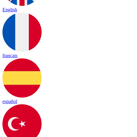
English
français
español