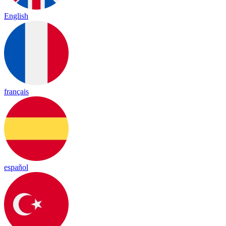
English
français
español