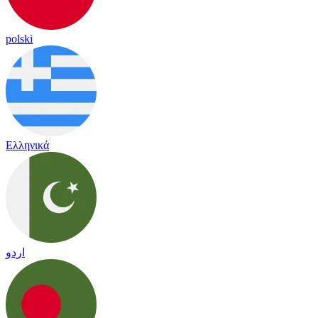
polski
Ελληνικά
اردو