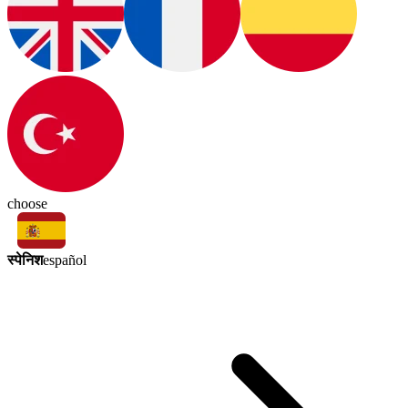
choose
स्पेनिश
español