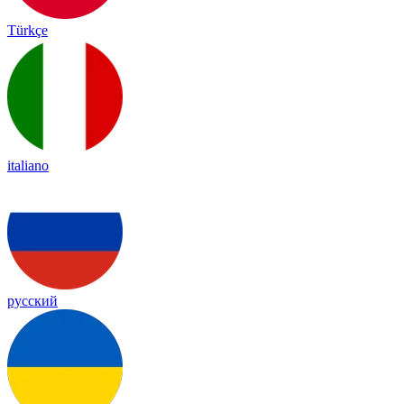
Türkçe
italiano
русский