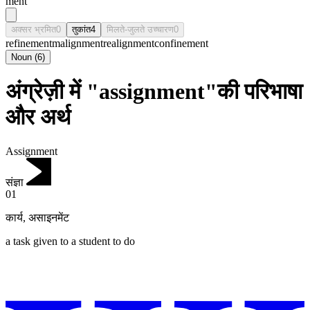
mēnt
अक्सर भ्रमित
0
तुकांत
4
मिलते-जुलते उच्चारण
0
refinement
malignment
realignment
confinement
Noun
(
6
)
अंग्रेज़ी में "assignment"की परिभाषा
और अर्थ
Assignment
संज्ञा
01
कार्य
,
असाइनमेंट
a task given to a student to do