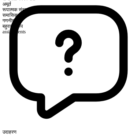
अमूर्त
रूपात्मक संरचना
समासिक
गणनीय
बहुवचन रूप
assignments
उदाहरण