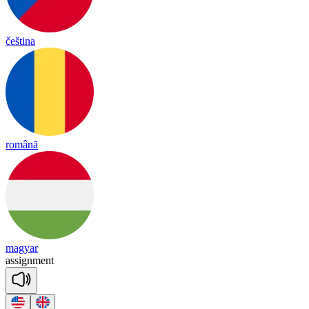
čeština
română
magyar
a
ssign
ment