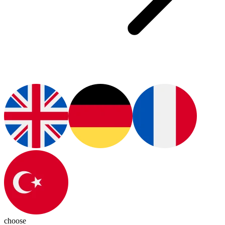
choose