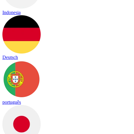
Indonesia
Deutsch
português