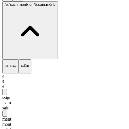
/ə.ˈsaɪn.mənt/
or /ē.sain.mēnt/
अक्षरखंड
ध्वनिम
a
ə
ē
ssign
ˈsaɪn
sain
ment
mənt