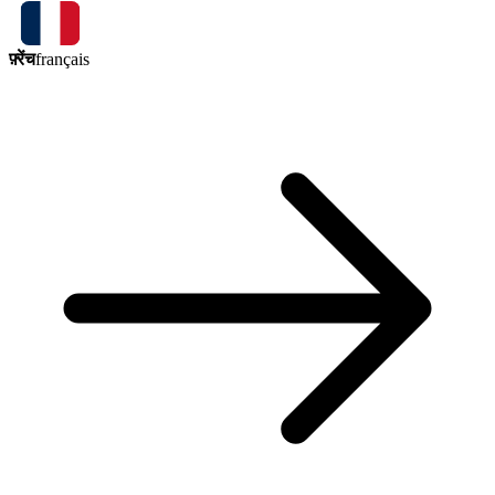
फ़्रेंच
français