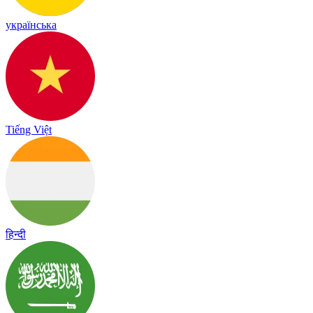
українська
Tiếng Việt
हिन्दी