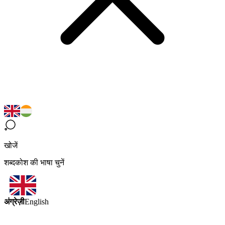
खोजें
शब्दकोश की भाषा चुनें
अंग्रेज़ी
English