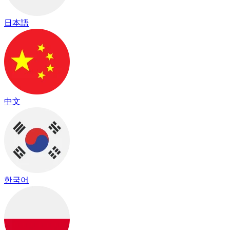
日本語
中文
한국어