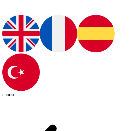
choose