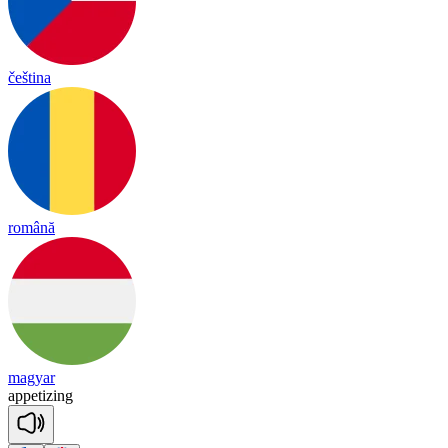
čeština
română
magyar
a
ppe
ti
zing