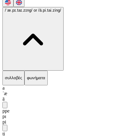
/ˈæ.pɪ.taɪ.zɪng/
or /ā.pi.tai.zing/
συλλαβές
φωνήματα
a
ˈæ
ā
ppe
pɪ
pi
ti