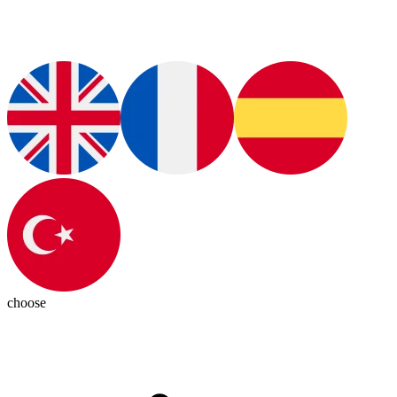
choose