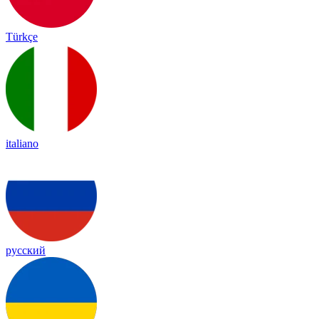
Türkçe
italiano
русский