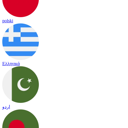
polski
Ελληνικά
اردو