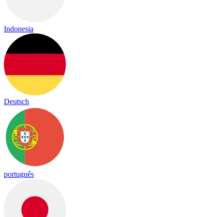
Indonesia
Deutsch
português