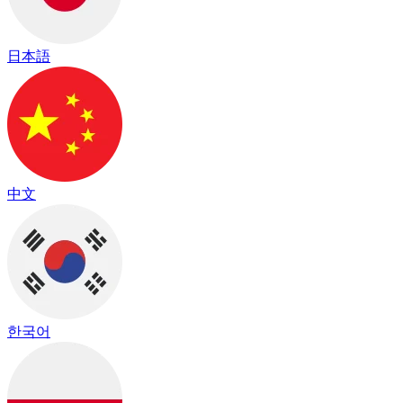
日本語
中文
한국어