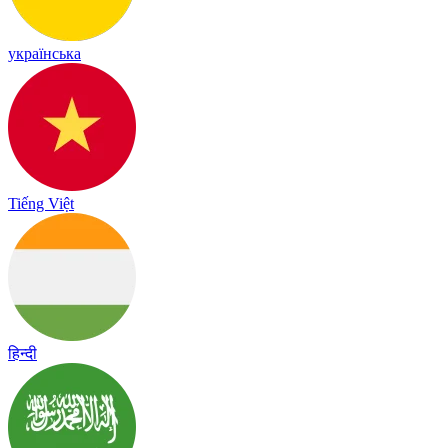
українська
Tiếng Việt
हिन्दी