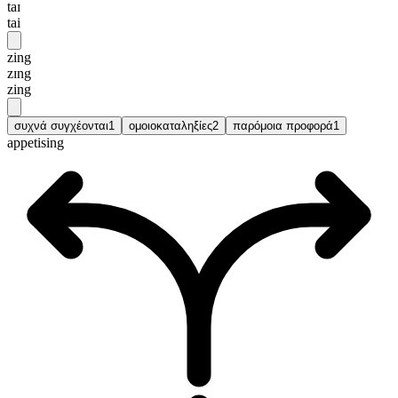
taɪ
tai
zing
zɪng
zing
συχνά συγχέονται
1
ομοιοκαταληξίες
2
παρόμοια προφορά
1
appetising