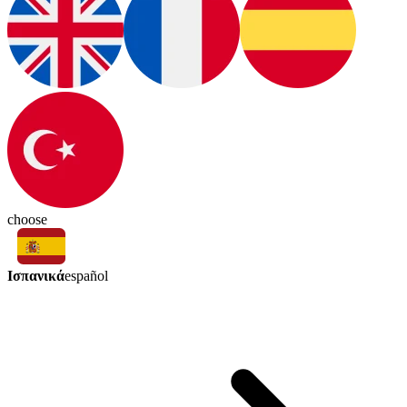
choose
Ισπανικά
español