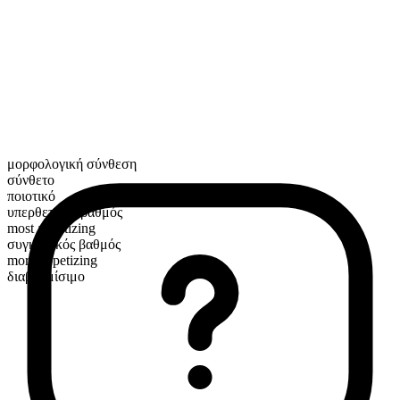
μορφολογική σύνθεση
σύνθετο
ποιοτικό
υπερθετικός βαθμός
most appetizing
συγκριτικός βαθμός
more appetizing
διαβαθμίσιμο