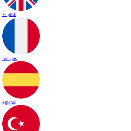
English
français
español