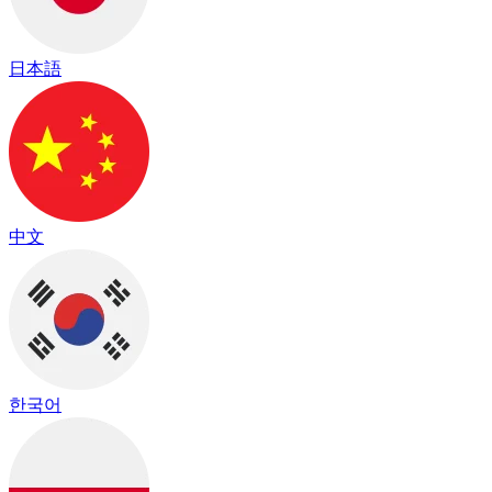
日本語
中文
한국어