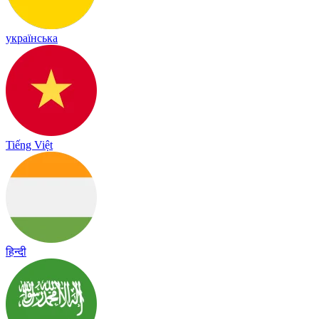
українська
Tiếng Việt
हिन्दी