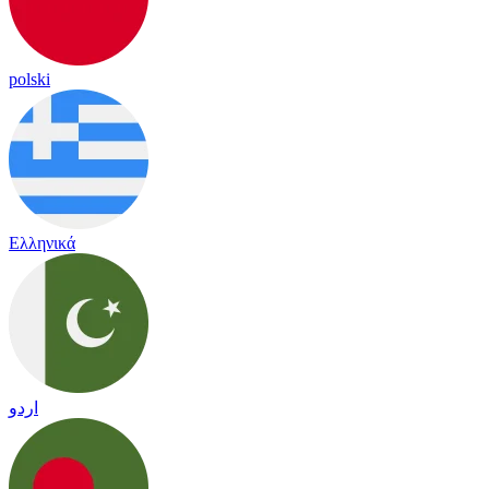
polski
Ελληνικά
اردو