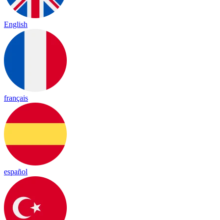
English
français
español