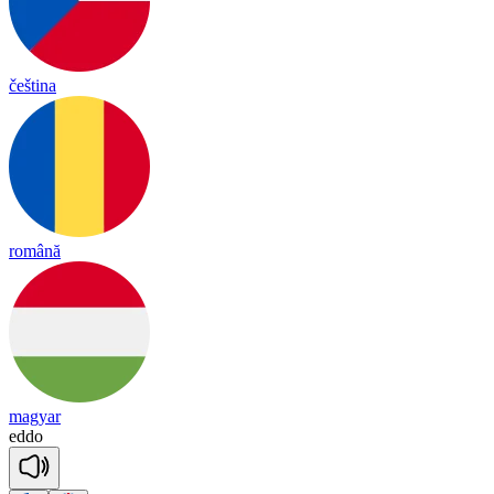
čeština
română
magyar
e
ddo