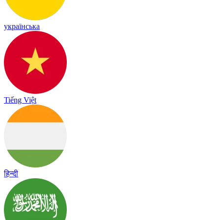
українська
Tiếng Việt
हिन्दी