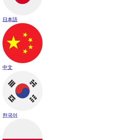
日本語
中文
한국어