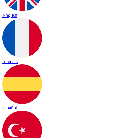
English
français
español