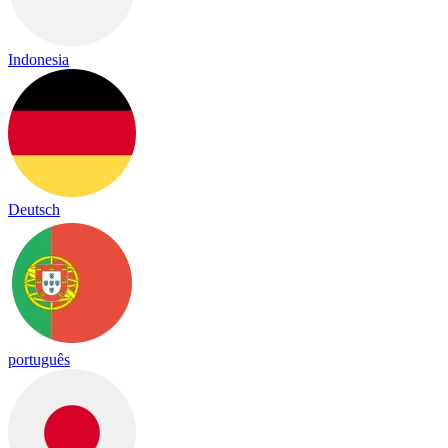
Indonesia
Deutsch
português