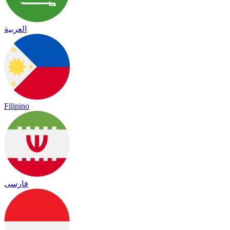
العربية
Filipino
فارسی