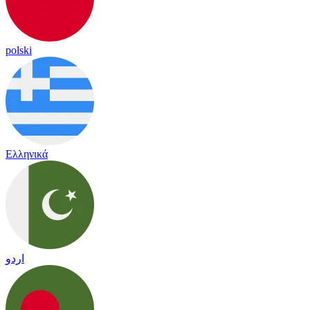
polski
Ελληνικά
اردو