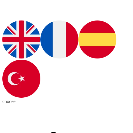
choose