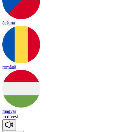
čeština
română
magyar
to
di
vest