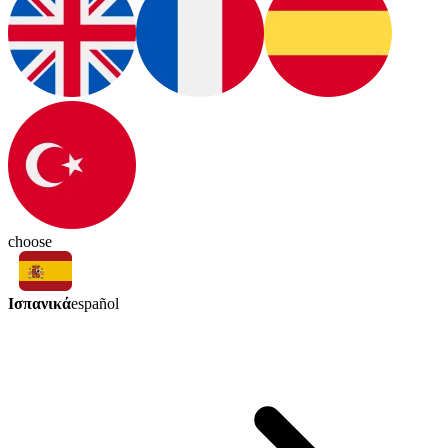
choose
Ισπανικά
español