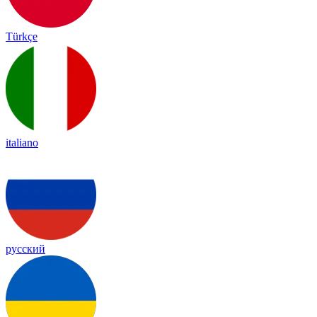
Türkçe
italiano
русский