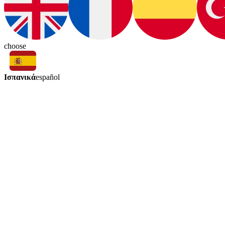
choose
Ισπανικά
español