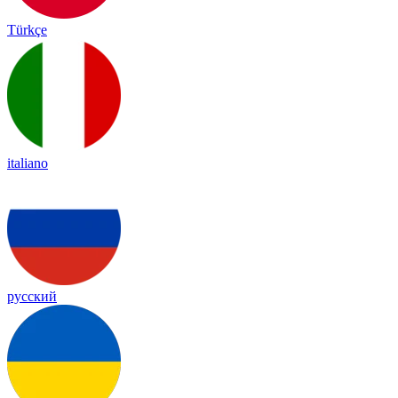
Türkçe
italiano
русский