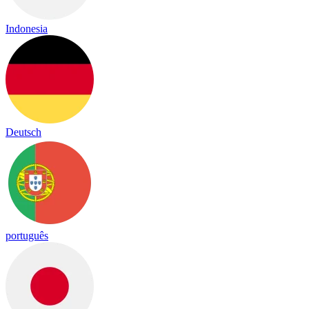
Indonesia
Deutsch
português