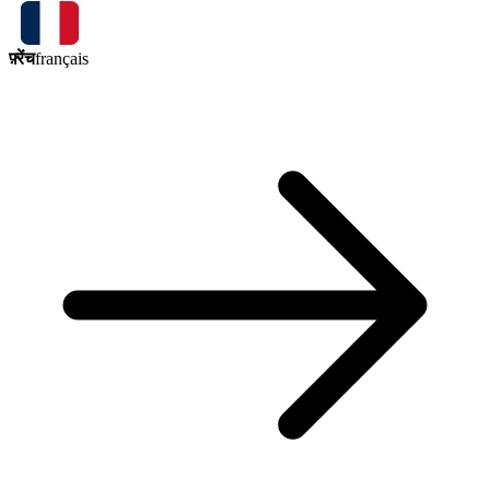
फ़्रेंच
français