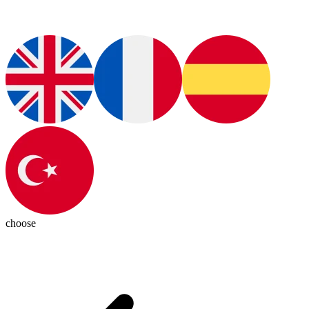
choose