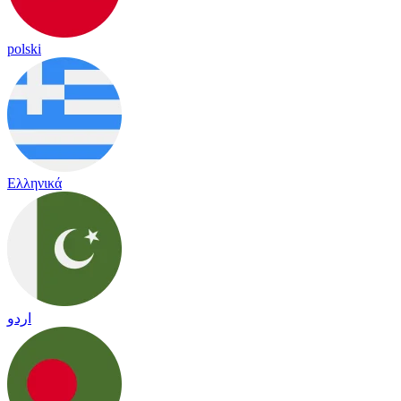
polski
Ελληνικά
اردو