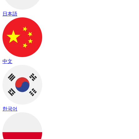
日本語
中文
한국어