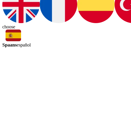
choose
Spaans
español