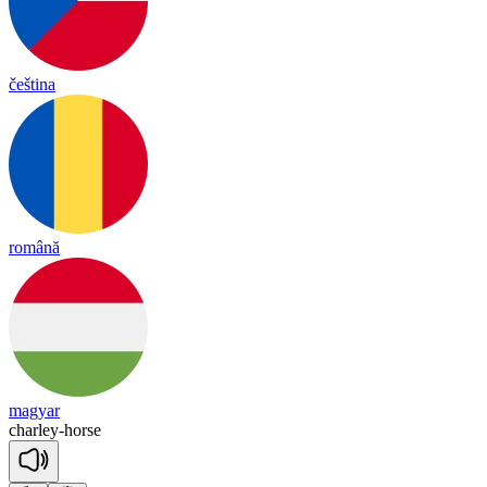
čeština
română
magyar
charley
-
horse