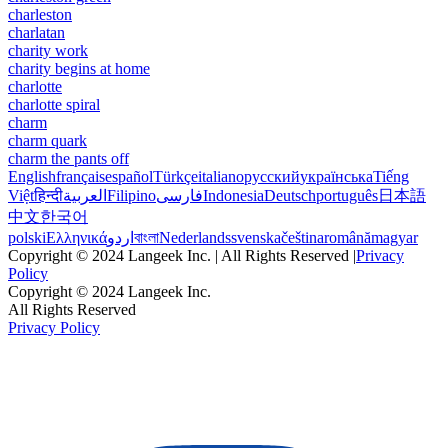
charleston
charlatan
charity work
charity begins at home
charlotte
charlotte spiral
charm
charm quark
charm the pants off
English
français
español
Türkçe
italiano
русский
українська
Tiếng
Việt
हिन्दी
العربية
Filipino
فارسی
Indonesia
Deutsch
português
日本語
中文
한국어
polski
Ελληνικά
اردو
বাংলা
Nederlands
svenska
čeština
română
magyar
Copyright © 2024 Langeek Inc. | All Rights Reserved |
Privacy
Policy
Copyright © 2024 Langeek Inc.
All Rights Reserved
Privacy Policy