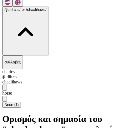
/ʧɑ:lihɔ:s/
or /chaalihaws/
συλλαβές
charley
ʧɑ:lihɔ:s
chaalihaws
horse
Noun
(
1
)
Ορισμός και σημασία του