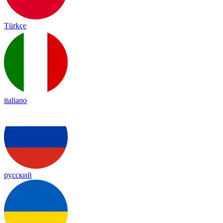
Türkçe
italiano
русский