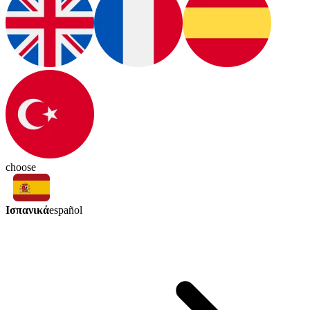
choose
Ισπανικά
español