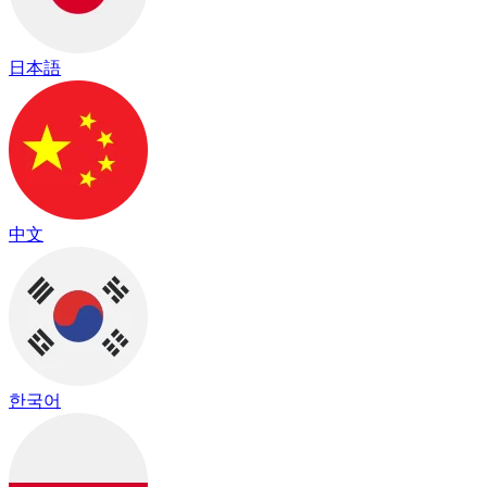
日本語
中文
한국어