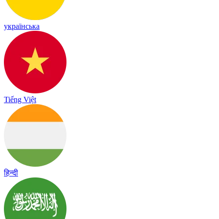
українська
Tiếng Việt
हिन्दी