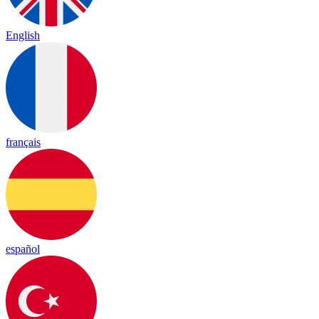
English
français
español