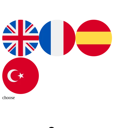
choose