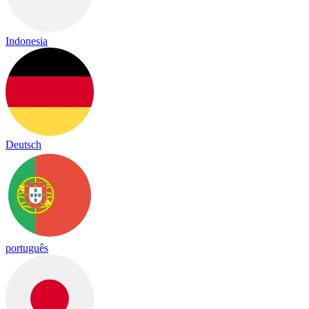
Indonesia
Deutsch
português