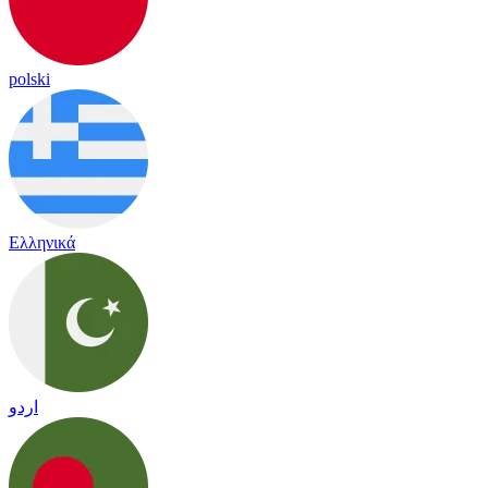
polski
Ελληνικά
اردو