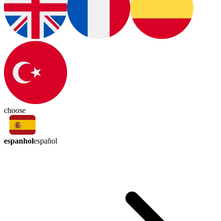
choose
espanhol
español