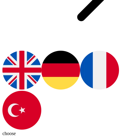
choose