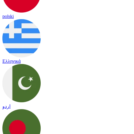
polski
Ελληνικά
اردو