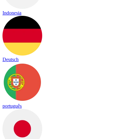
Indonesia
Deutsch
português