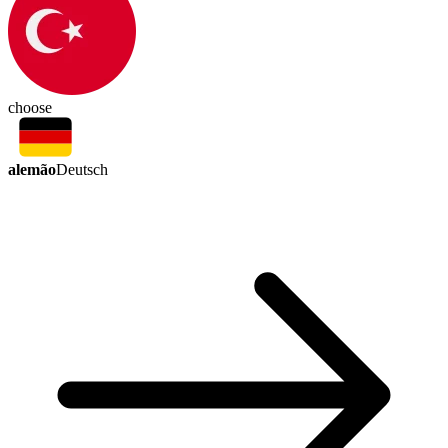
choose
alemão
Deutsch