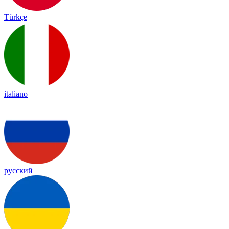
Türkçe
italiano
русский