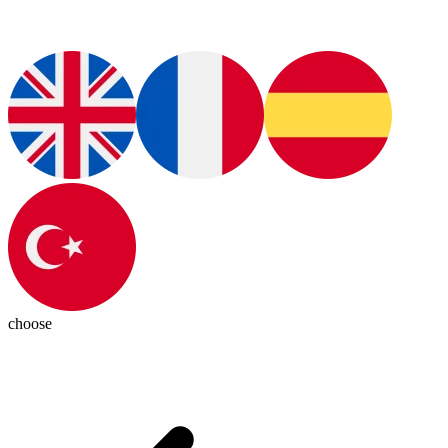
choose