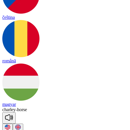
čeština
română
magyar
charley
-
horse