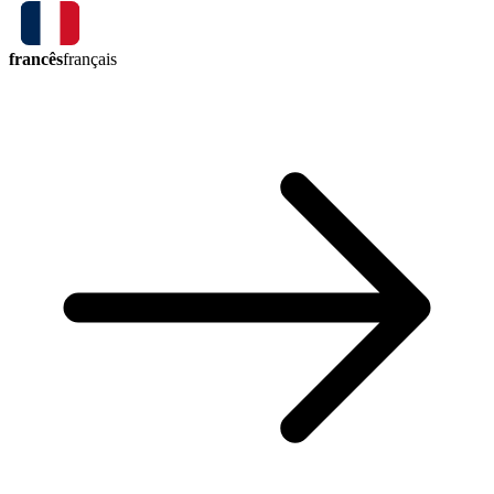
francês
français