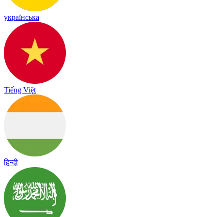
українська
Tiếng Việt
हिन्दी