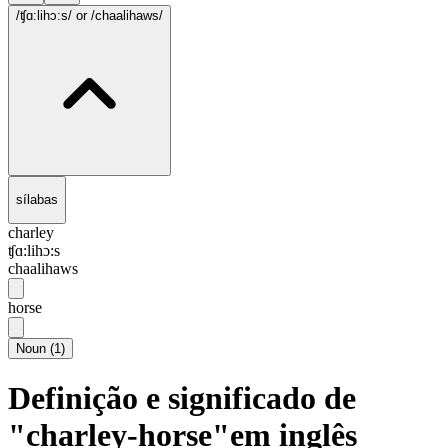
/ʧɑ:lihɔ:s/
or /chaalihaws/
sílabas
charley
ʧɑ:lihɔ:s
chaalihaws
horse
Noun
(
1
)
Definição e significado de
"charley-horse"em inglês