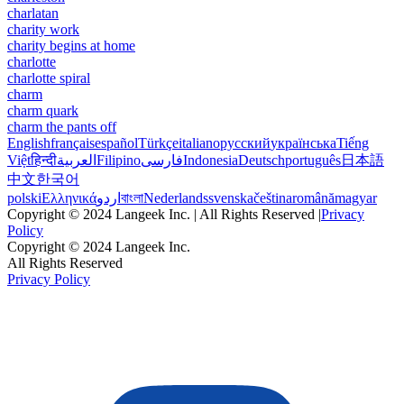
charlatan
charity work
charity begins at home
charlotte
charlotte spiral
charm
charm quark
charm the pants off
English
français
español
Türkçe
italiano
русский
українська
Tiếng
Việt
हिन्दी
العربية
Filipino
فارسی
Indonesia
Deutsch
português
日本語
中文
한국어
polski
Ελληνικά
اردو
বাংলা
Nederlands
svenska
čeština
română
magyar
Copyright © 2024 Langeek Inc. | All Rights Reserved |
Privacy
Policy
Copyright © 2024 Langeek Inc.
All Rights Reserved
Privacy Policy