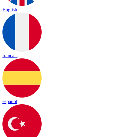
English
français
español