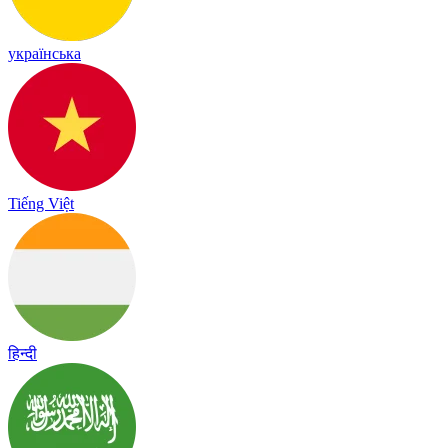
українська
Tiếng Việt
हिन्दी