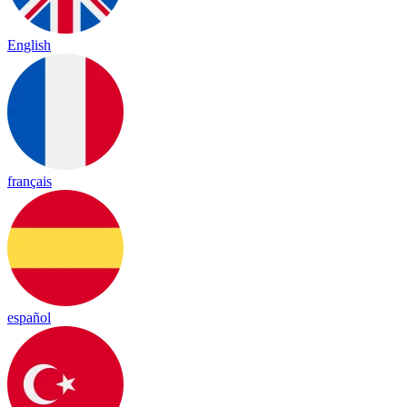
English
français
español