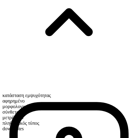
κατάσταση εμψυχότητας
αφηρημένο
μορφολογική σύνθεση
σύνθετο
μετρήσιμο
πληθυντικός τύπος
downvotes