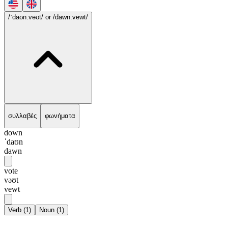
/ˈdaʊn.vəʊt/
or /dawn.vewt/
συλλαβές
φωνήματα
down
ˈdaʊn
dawn
vote
vəʊt
vewt
Verb
(
1
)
Noun
(
1
)