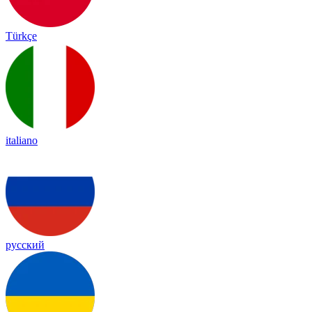
Türkçe
italiano
русский