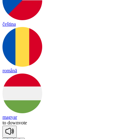
čeština
română
magyar
to
down
vote