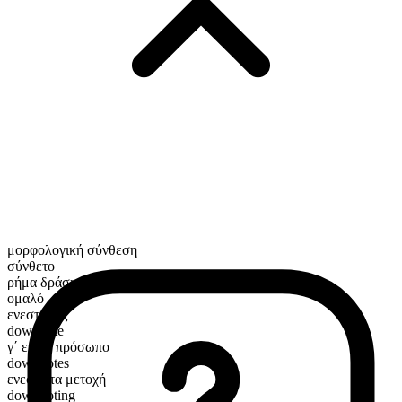
μορφολογική σύνθεση
σύνθετο
ρήμα δράσης
ομαλό
ενεστώτας
downvote
γ΄ ενικό πρόσωπο
downvotes
ενεστώτα μετοχή
downvoting