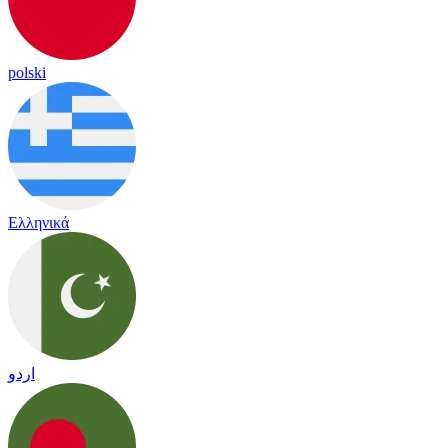
polski
Ελληνικά
اردو