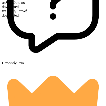
απλός αόριστος
downvoted
παθητική μετοχή
downvoted
Παραδείγματα