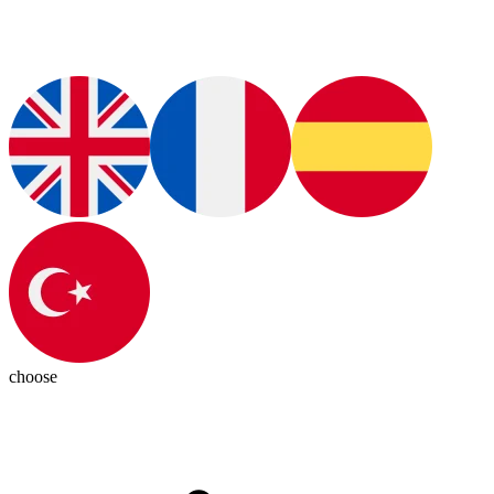
choose