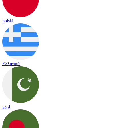
polski
Ελληνικά
اردو