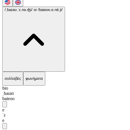
/ˌbaɪəʊ.ˈɛ.nə.ʤi/
or /baieoo.e.nē.ji/
συλλαβές
φωνήματα
bio
ˌbaɪəʊ
baieoo
e
ˈɛ
e