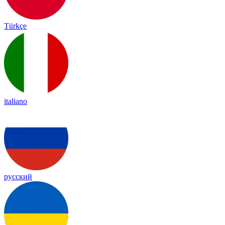
Türkçe
italiano
русский