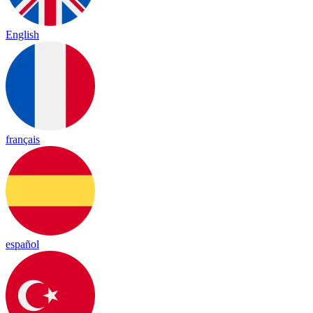
English
français
español