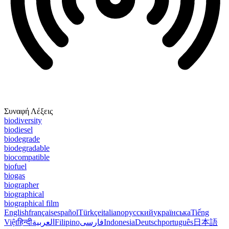
Συναφή Λέξεις
biodiversity
biodiesel
biodegrade
biodegradable
biocompatible
biofuel
biogas
biographer
biographical
biographical film
English
français
español
Türkçe
italiano
русский
українська
Tiếng
Việt
हिन्दी
العربية
Filipino
فارسی
Indonesia
Deutsch
português
日本語