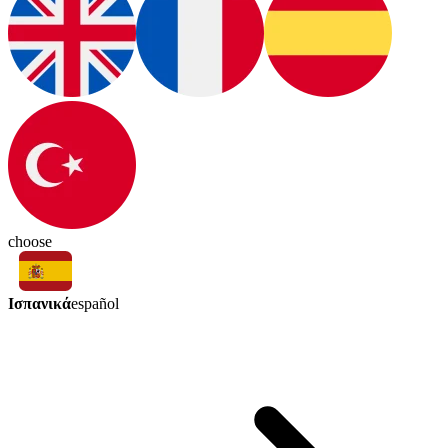
choose
Ισπανικά
español