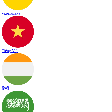
українська
Tiếng Việt
हिन्दी