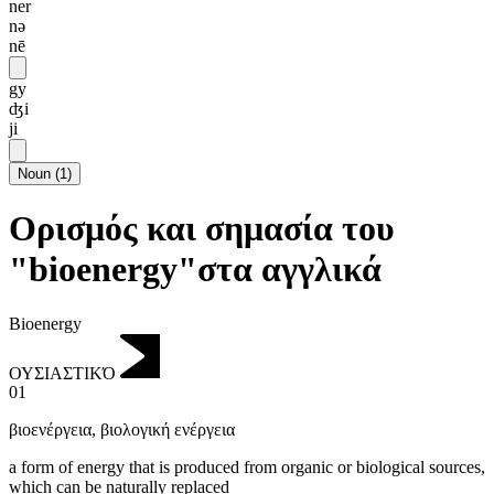
ner
nə
nē
gy
ʤi
ji
Noun
(
1
)
Ορισμός και σημασία του
"bioenergy"στα αγγλικά
Bioenergy
ΟΥΣΙΑΣΤΙΚΌ
01
βιοενέργεια
,
βιολογική ενέργεια
a form of energy that is produced from organic or biological sources,
which can be naturally replaced