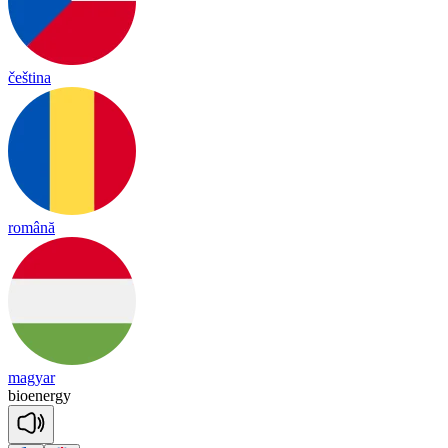
čeština
română
magyar
bio
e
ner
gy