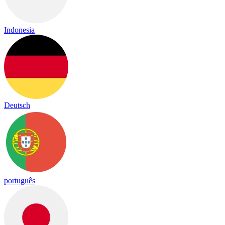
Indonesia
Deutsch
português