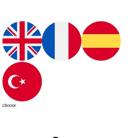
choose