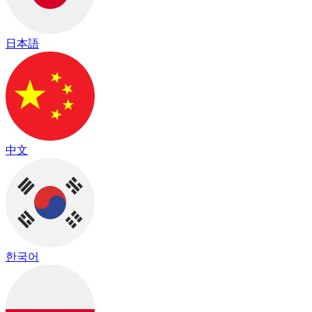
日本語
中文
한국어