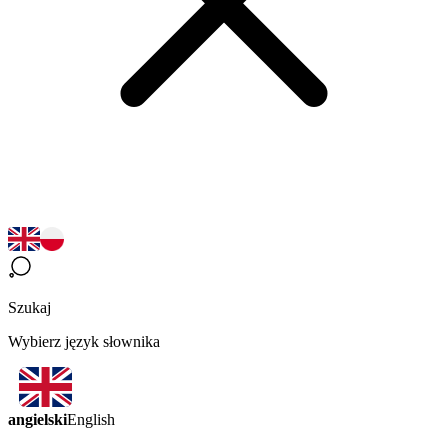
Szukaj
Wybierz język słownika
angielski
English