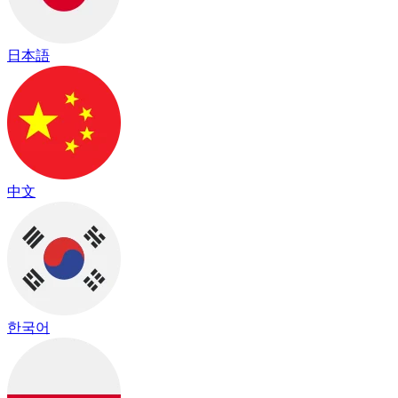
日本語
中文
한국어