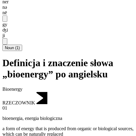
ner
nə
nē
gy
ʤi
ji
Noun
(
1
)
Definicja i znaczenie słowa
„bioenergy” po angielsku
Bioenergy
RZECZOWNIK
01
bioenergia
,
energia biologiczna
a form of energy that is produced from organic or biological sources,
which can be naturally replaced