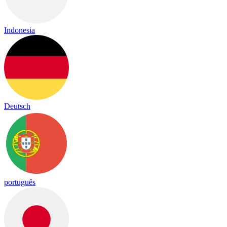
Indonesia
Deutsch
português