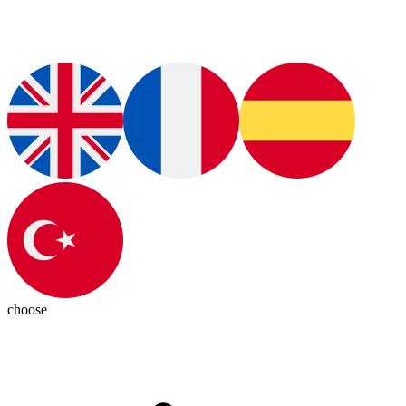
choose