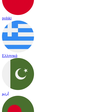
polski
Ελληνικά
اردو