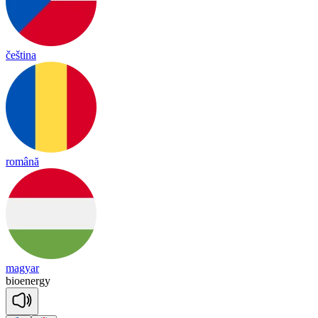
čeština
română
magyar
bio
e
ner
gy