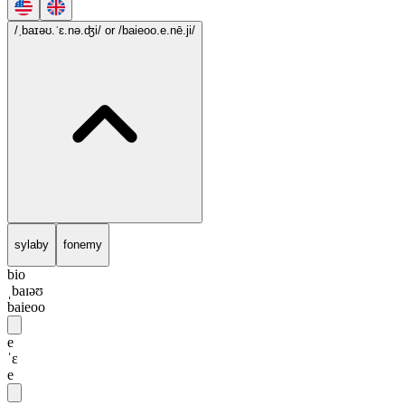
/ˌbaɪəʊ.ˈɛ.nə.ʤi/
or /baieoo.e.nē.ji/
sylaby
fonemy
bio
ˌbaɪəʊ
baieoo
e
ˈɛ
e