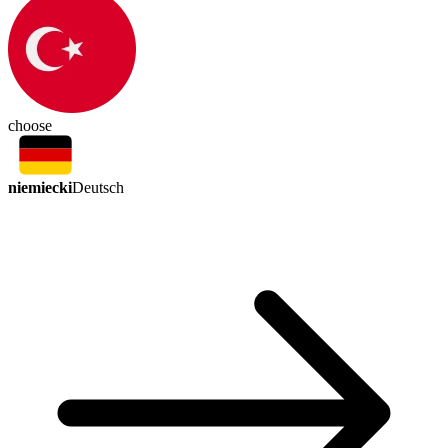
choose
niemiecki
Deutsch