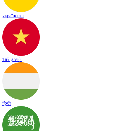
українська
Tiếng Việt
हिन्दी