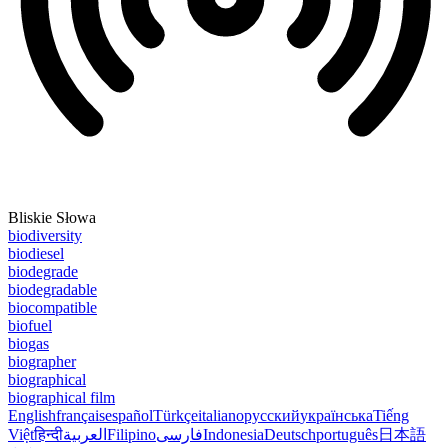
Bliskie Słowa
biodiversity
biodiesel
biodegrade
biodegradable
biocompatible
biofuel
biogas
biographer
biographical
biographical film
English
français
español
Türkçe
italiano
русский
українська
Tiếng
Việt
हिन्दी
العربية
Filipino
فارسی
Indonesia
Deutsch
português
日本語