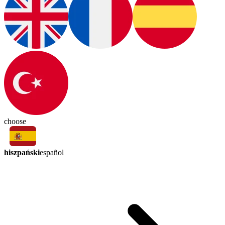
choose
hiszpański
español