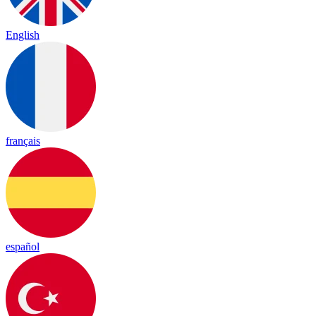
English
français
español