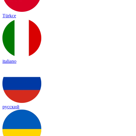
Türkçe
italiano
русский