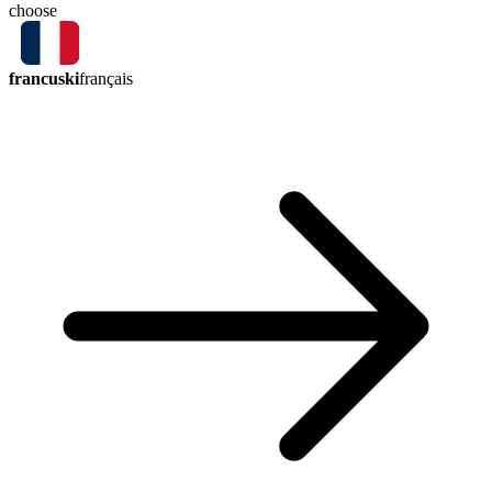
choose
francuski
français