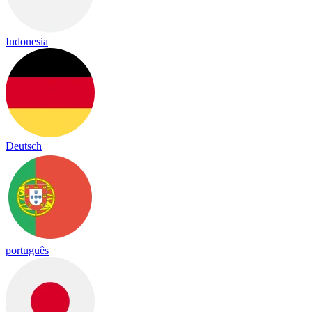
Indonesia
Deutsch
português