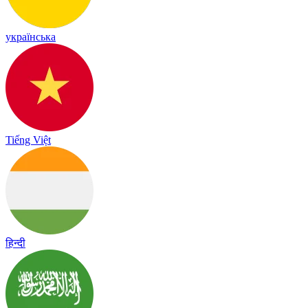
українська
Tiếng Việt
हिन्दी