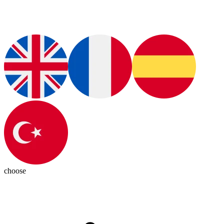
choose