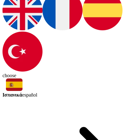
choose
Ισπανικά
español