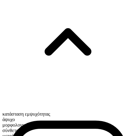
κατάσταση εμψυχότητας
άψυχο
μορφολογική σύνθεση
σύνθετο
μετρήσιμο