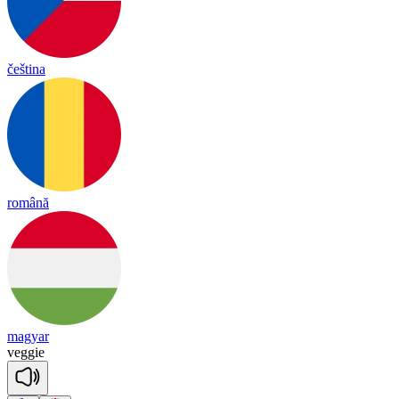
čeština
română
magyar
ve
ggie