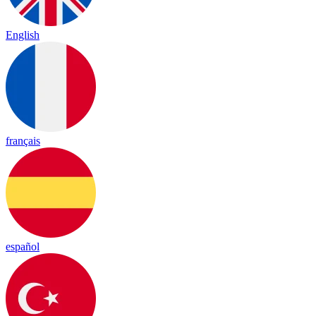
English
français
español