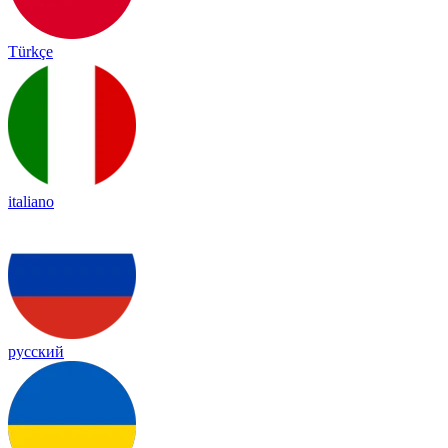
Türkçe
italiano
русский