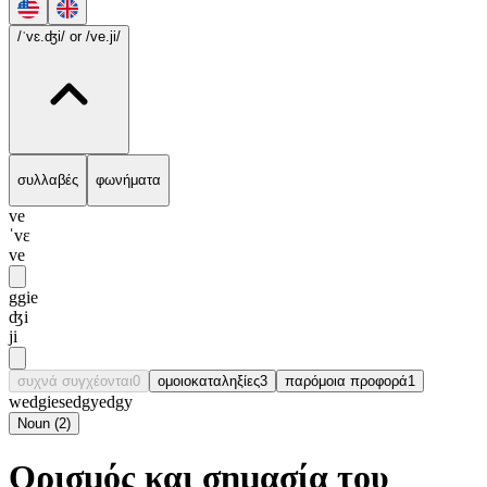
/ˈvɛ.ʤi/
or /ve.ji/
συλλαβές
φωνήματα
ve
ˈvɛ
ve
ggie
ʤi
ji
συχνά συγχέονται
0
ομοιοκαταληξίες
3
παρόμοια προφορά
1
wedgie
sedgy
edgy
Noun
(
2
)
Ορισμός και σημασία του