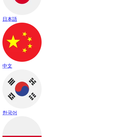
日本語
中文
한국어