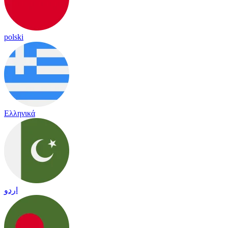
polski
Ελληνικά
اردو