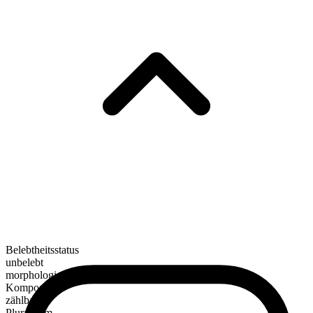
Belebtheitsstatus
unbelebt
morphologische Zusammensetzung
Kompositum
zählbar
Pluralform