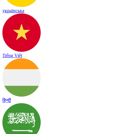
українська
Tiếng Việt
हिन्दी