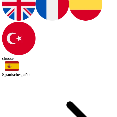
choose
Spanisch
español