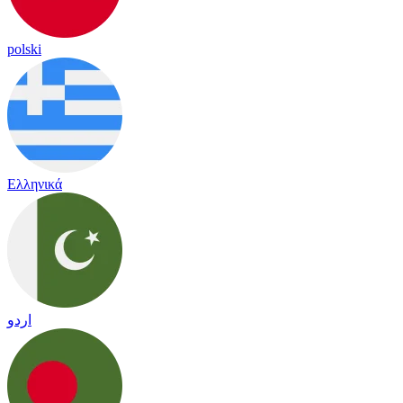
polski
Ελληνικά
اردو