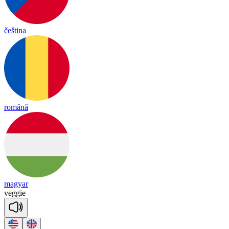
čeština
română
magyar
ve
ggie