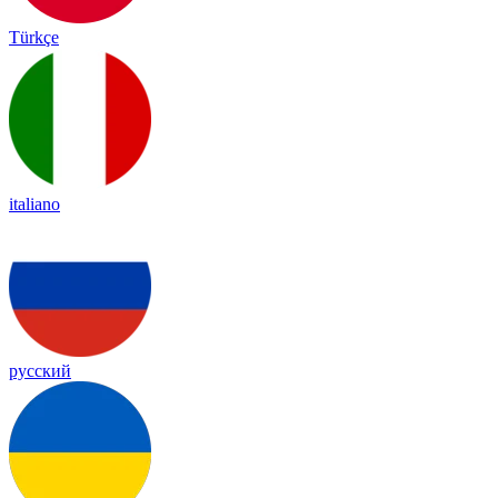
Türkçe
italiano
русский