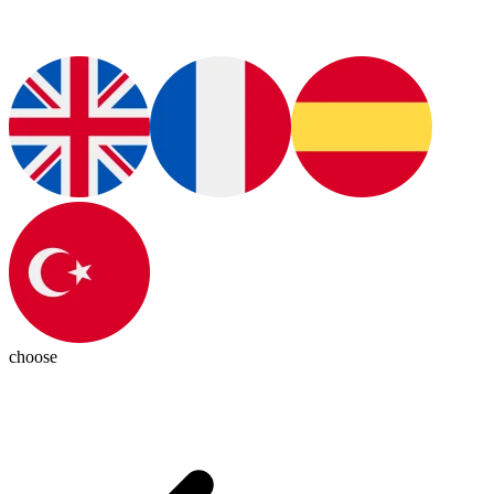
choose