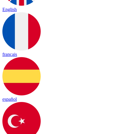
English
français
español