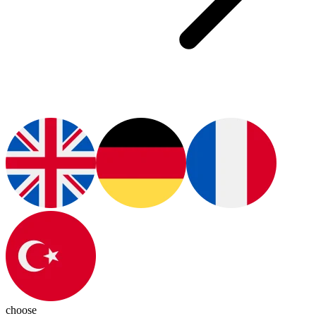
choose