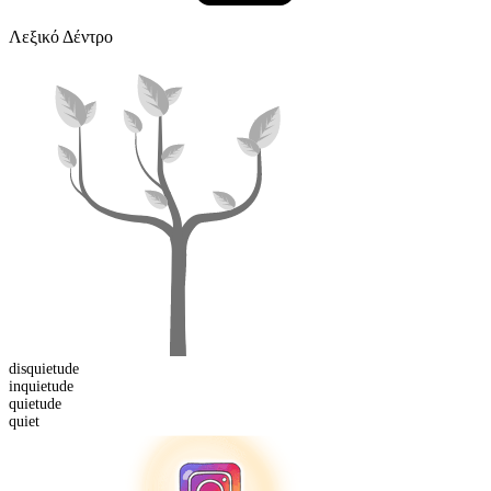
Λεξικό Δέντρο
dis
quietude
in
quietude
quietude
quiet