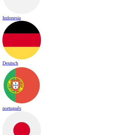
Indonesia
Deutsch
português