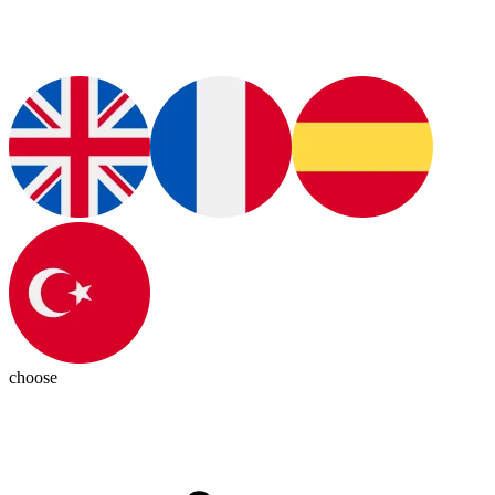
choose