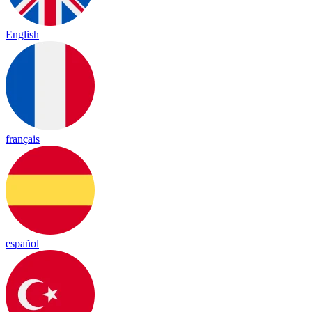
English
français
español