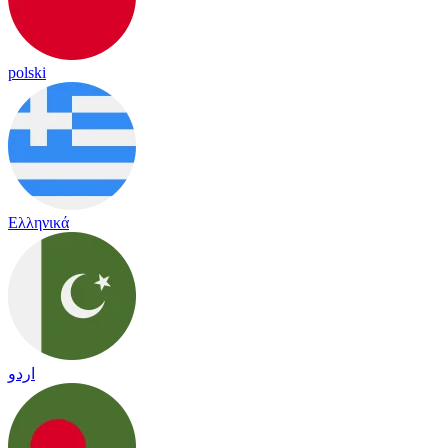
polski
Ελληνικά
اردو