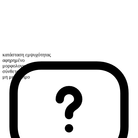
κατάσταση εμψυχότητας
αφηρημένο
μορφολογική σύνθεση
σύνθετο
μη μετρήσιμο