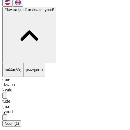
/ˈkwaɪə.tju:d/
or /kvaie.tyood/
συλλαβές
φωνήματα
quie
ˈkwaɪə
kvaie
tude
tju:d
tyood
Noun
(
1
)