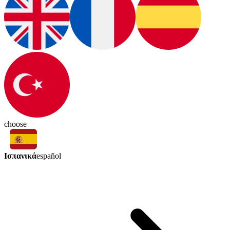
choose
Ισπανικά
español