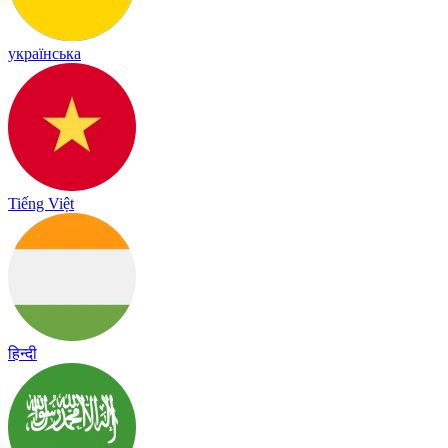
українська
Tiếng Việt
हिन्दी