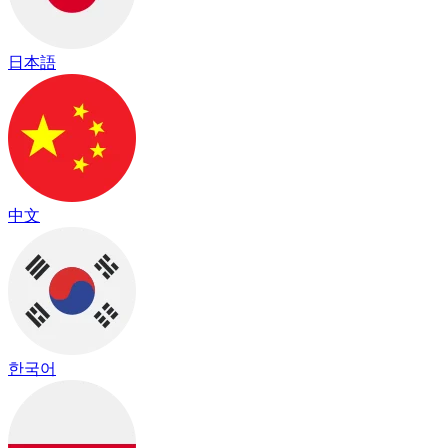
日本語
中文
한국어