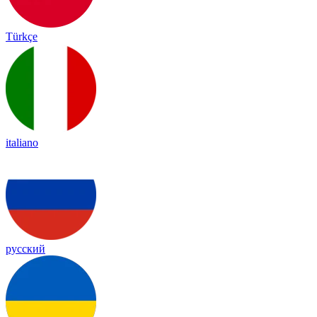
Türkçe
italiano
русский