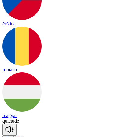
čeština
română
magyar
quie
tude