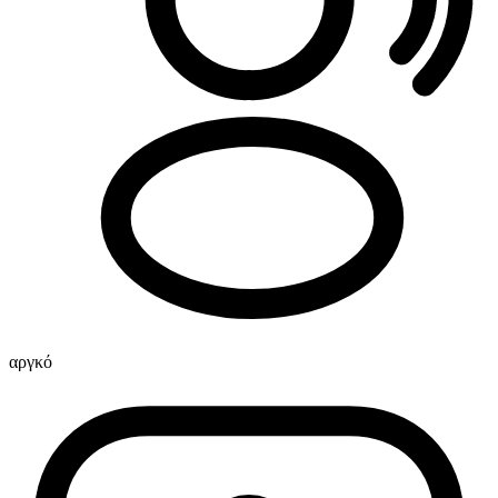
αργκό