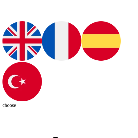
choose