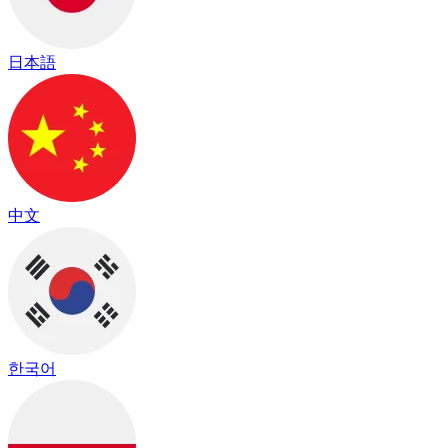
日本語
中文
한국어