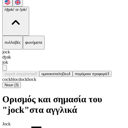
/ʤɒk/
or /jok/
συλλαβές
φωνήματα
jock
ʤɒk
jok
συχνά συγχέονται
0
ομοιοκαταληξίες
4
παρόμοια προφορά
3
cock
bloc
dock
hock
Noun
(
3
)
Ορισμός και σημασία του
"jock"στα αγγλικά
Jock