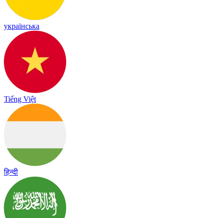
українська
Tiếng Việt
हिन्दी