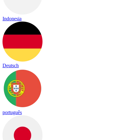
Indonesia
Deutsch
português