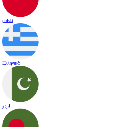
polski
Ελληνικά
اردو