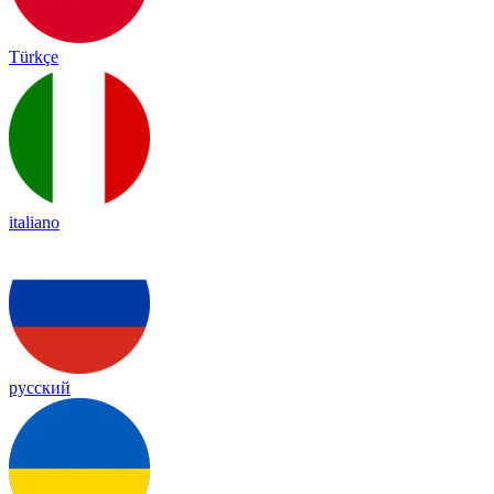
Türkçe
italiano
русский