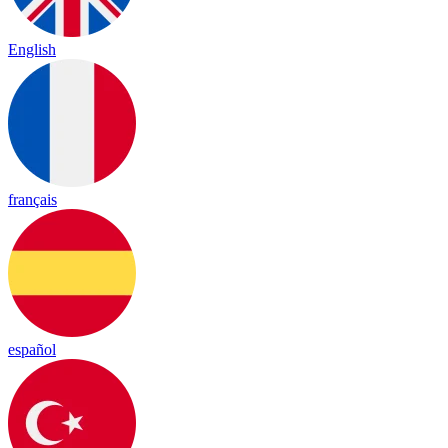
English
français
español