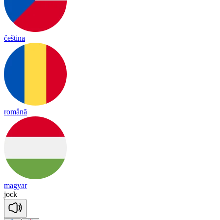
čeština
română
magyar
jock