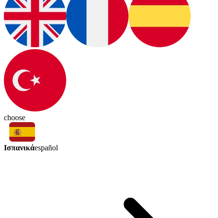
choose
Ισπανικά
español