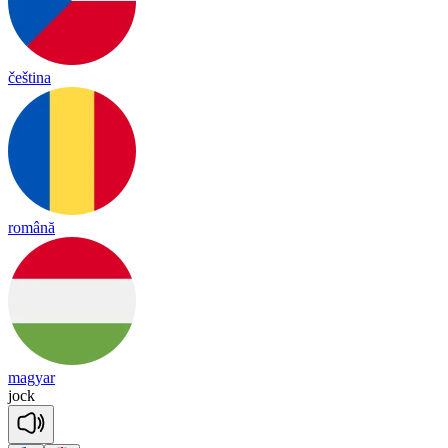
čeština
română
magyar
jock