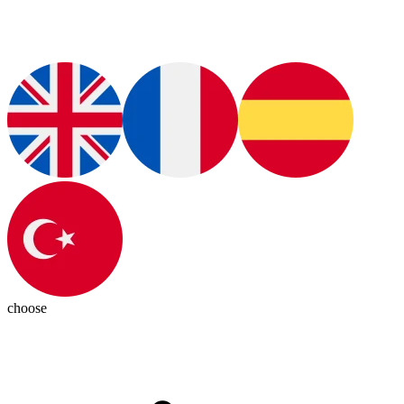
choose