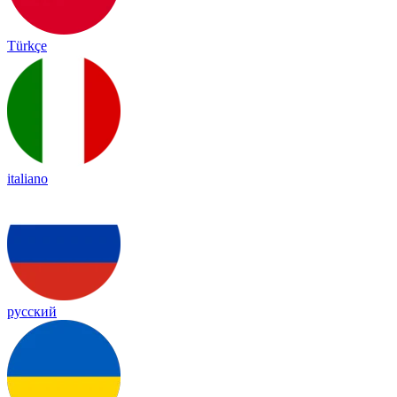
Türkçe
italiano
русский