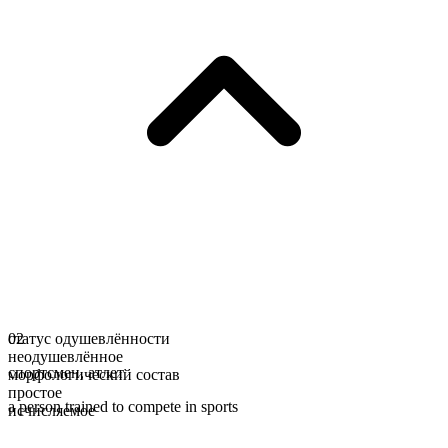
статус одушевлённости
02
неодушевлённое
спортсмен
,
атлет
морфологический состав
простое
a person trained to compete in sports
исчисляемое
форма множественного числа
jocks