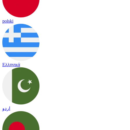
polski
Ελληνικά
اردو