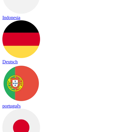
Indonesia
Deutsch
português