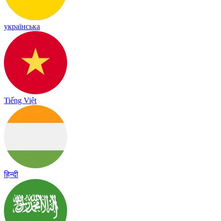
українська
Tiếng Việt
हिन्दी