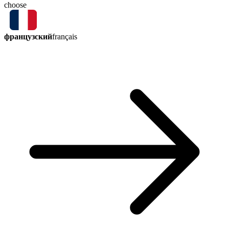
choose
французский
français