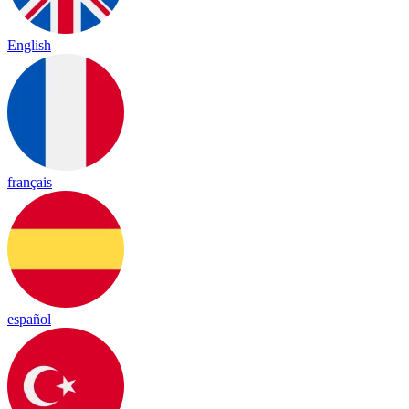
English
français
español