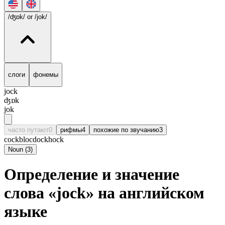
/ʤɒk/
or /jok/
слоги
фонемы
jock
ʤɒk
jok
часто путают
0
рифмы
4
похожие по звучанию
3
cock
bloc
dock
hock
Noun
(
3
)
Определение и значение
слова «jock» на английском
языке