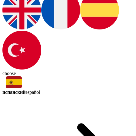
choose
испанский
español