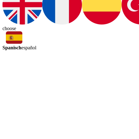
choose
Spanisch
español