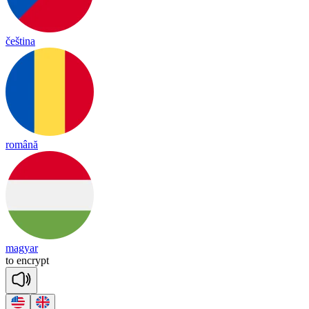
čeština
română
magyar
to
enc
rypt