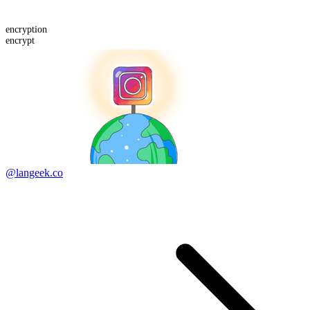
encrypt
ion
encrypt
@langeek.co