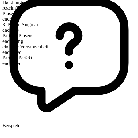
Handlungsverb
regelmäßig
Präsens
encrypt
3. Person Singular
encrypts
Partizip Präsens
encrypting
einfache Vergangenheit
encrypted
Partizip Perfekt
encrypted
Beispiele