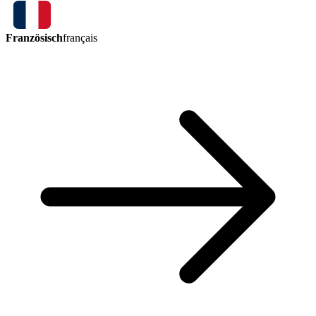
Französisch
français