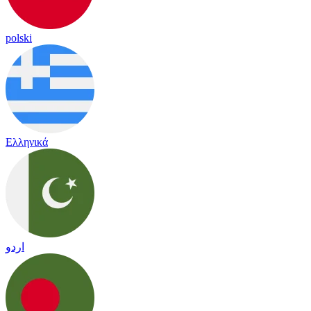
polski
Ελληνικά
اردو