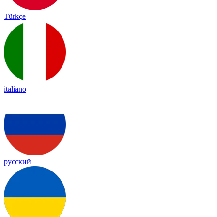
Türkçe
italiano
русский