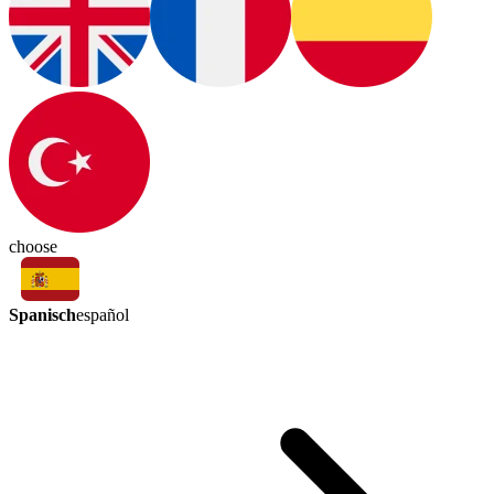
choose
Spanisch
español