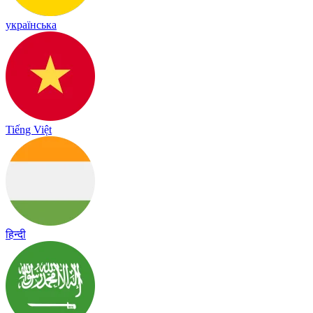
українська
Tiếng Việt
हिन्दी