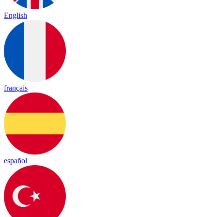
English
français
español