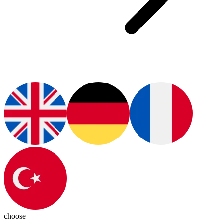
choose