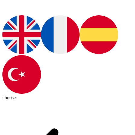
choose