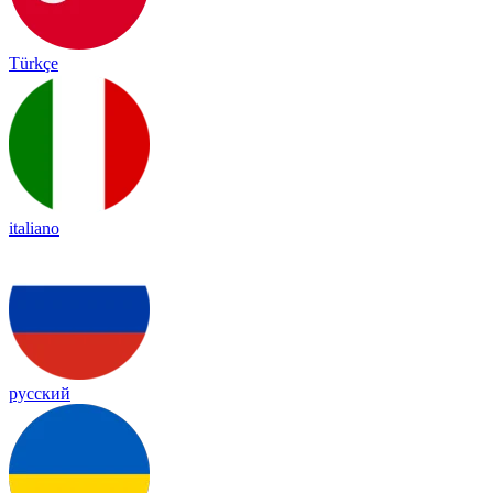
Türkçe
italiano
русский