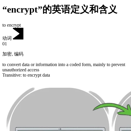
“encrypt”的英语定义和含义
to encrypt
动词
01
加密
,
编码
to convert data or information into a coded form, mainly to prevent
unauthorized access
Transitive
:
to encrypt
data