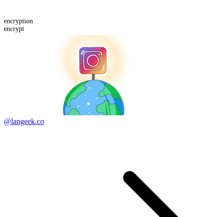
encrypt
ion
encrypt
@langeek.co