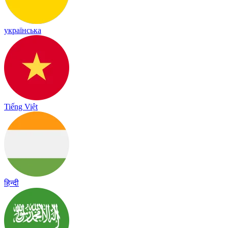
українська
Tiếng Việt
हिन्दी