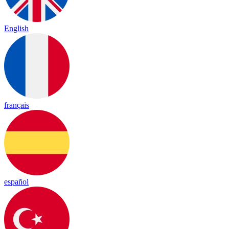
English
français
español