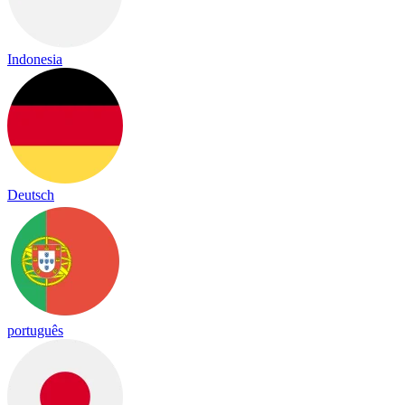
Indonesia
Deutsch
português