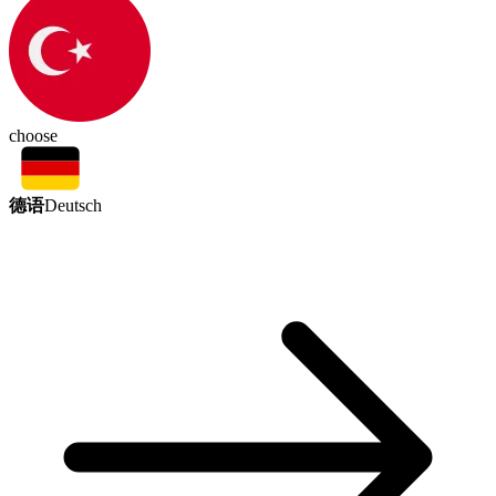
choose
德语
Deutsch