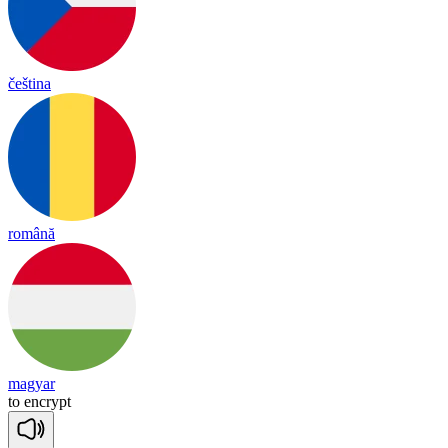
čeština
română
magyar
to
enc
rypt