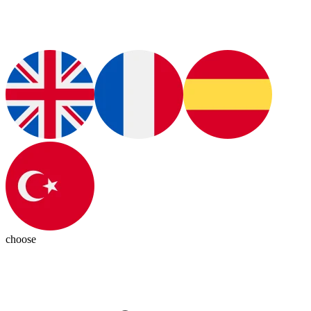
choose