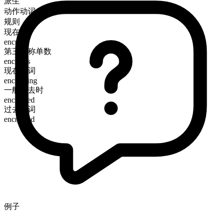
派生
动作动词
规则
现在时
encrypt
第三人称单数
encrypts
现在分词
encrypting
一般过去时
encrypted
过去分词
encrypted
例子