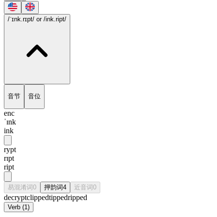
/ˈɪnk.rɪpt/
or /ink.ript/
音节
音位
enc
ˈɪnk
ink
rypt
rɪpt
ript
易混淆词
0
押韵词
4
近音词
0
decrypt
clipped
tipped
ripped
Verb
(
1
)