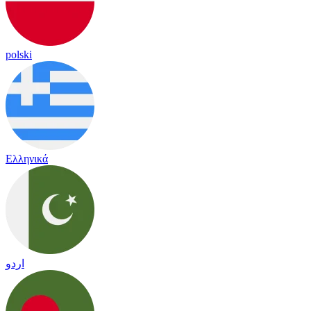
polski
Ελληνικά
اردو