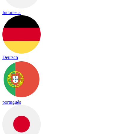
Indonesia
Deutsch
português