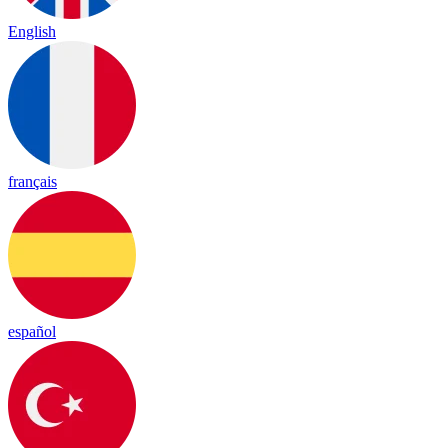
English
français
español