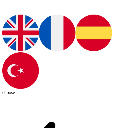
choose