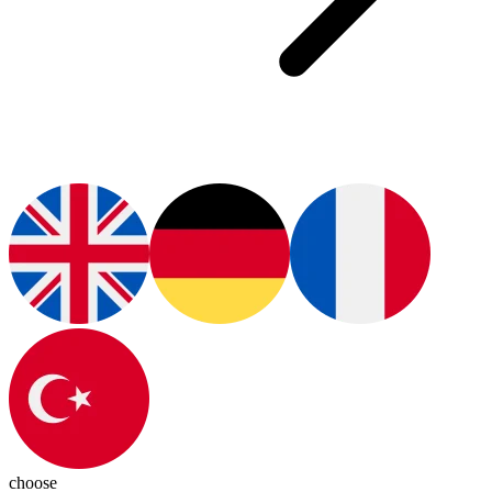
choose