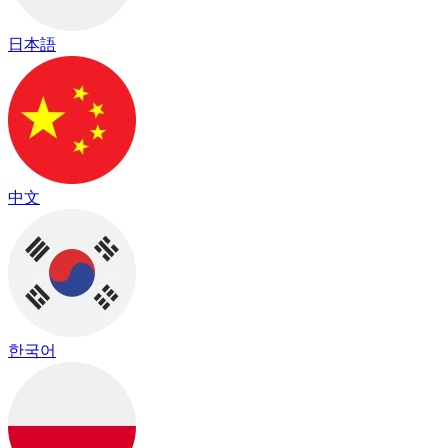
日本語
中文
한국어