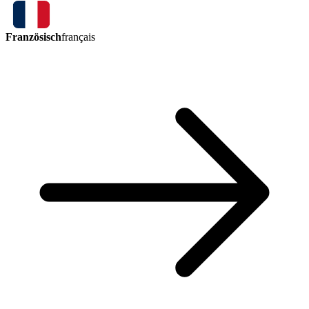
Französisch
français