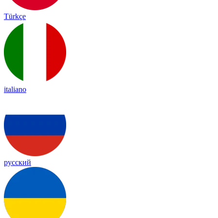
Türkçe
italiano
русский