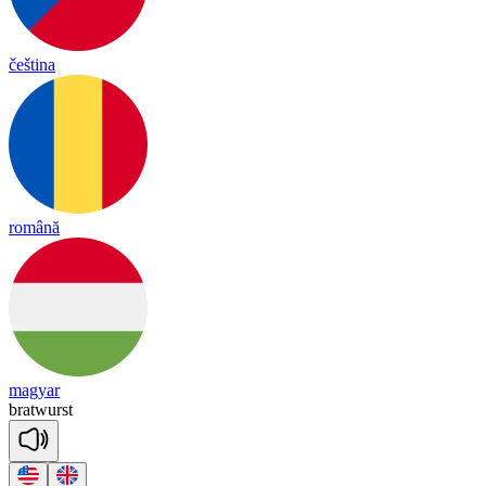
čeština
română
magyar
brat
wurst