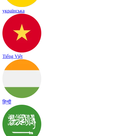
українська
Tiếng Việt
हिन्दी