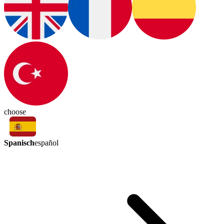
choose
Spanisch
español