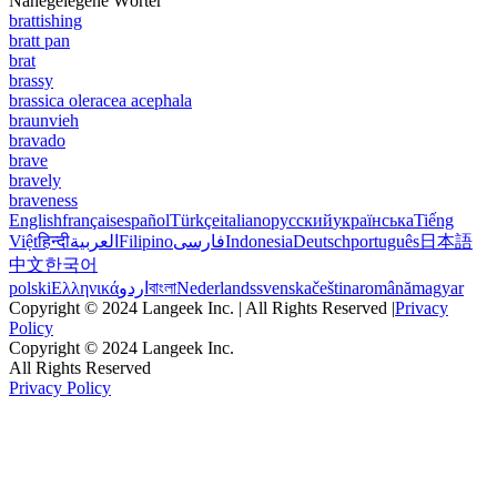
Nahegelegene Wörter
brattishing
bratt pan
brat
brassy
brassica oleracea acephala
braunvieh
bravado
brave
bravely
braveness
English
français
español
Türkçe
italiano
русский
українська
Tiếng
Việt
हिन्दी
العربية
Filipino
فارسی
Indonesia
Deutsch
português
日本語
中文
한국어
polski
Ελληνικά
اردو
বাংলা
Nederlands
svenska
čeština
română
magyar
Copyright © 2024 Langeek Inc. | All Rights Reserved |
Privacy
Policy
Copyright © 2024 Langeek Inc.
All Rights Reserved
Privacy Policy