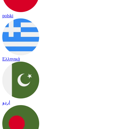
polski
Ελληνικά
اردو