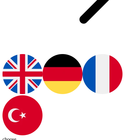
choose