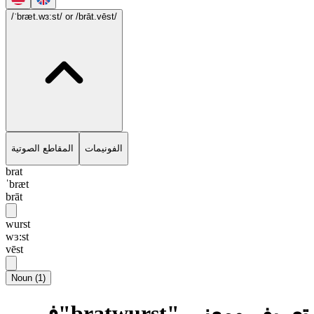
/ˈbræt.wɜ:st/
or /brāt.vēst/
الفونيمات
المقاطع الصوتية
brat
ˈbræt
brāt
wurst
wɜ:st
vēst
Noun
(
1
)
تعريف ومعنى "bratwurst"في