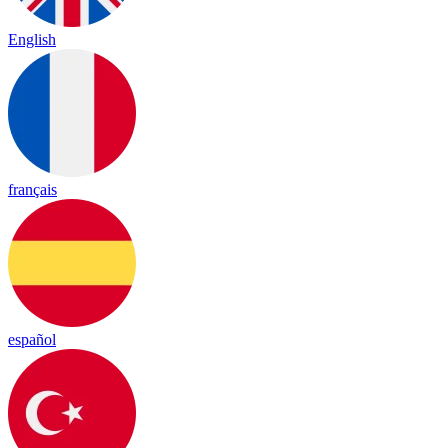
English
français
español