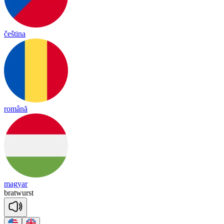
čeština
română
magyar
brat
wurst