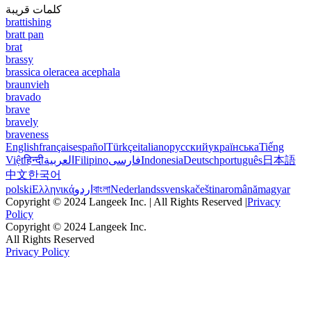
كلمات قريبة
brattishing
bratt pan
brat
brassy
brassica oleracea acephala
braunvieh
bravado
brave
bravely
braveness
English
français
español
Türkçe
italiano
русский
українська
Tiếng
Việt
हिन्दी
العربية
Filipino
فارسی
Indonesia
Deutsch
português
日本語
中文
한국어
polski
Ελληνικά
اردو
বাংলা
Nederlands
svenska
čeština
română
magyar
Copyright © 2024 Langeek Inc. | All Rights Reserved |
Privacy
Policy
Copyright © 2024 Langeek Inc.
All Rights Reserved
Privacy Policy