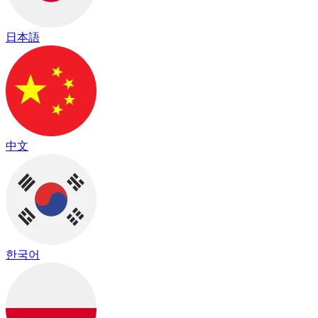
日本語
中文
한국어