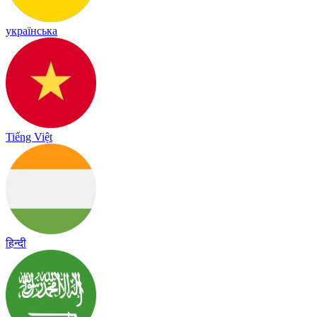
українська
Tiếng Việt
हिन्दी