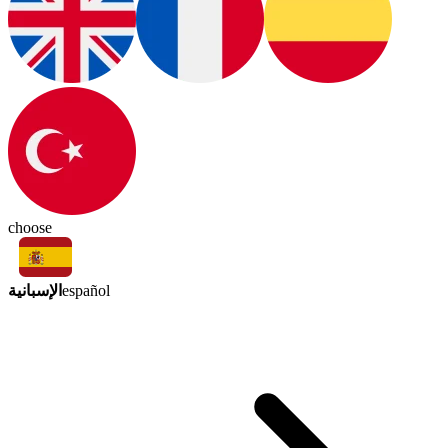
choose
الإسبانية
español