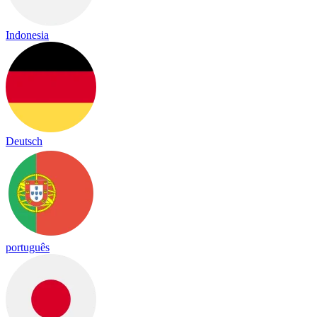
Indonesia
Deutsch
português