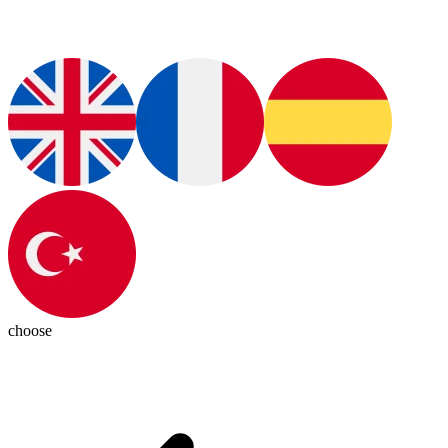
choose