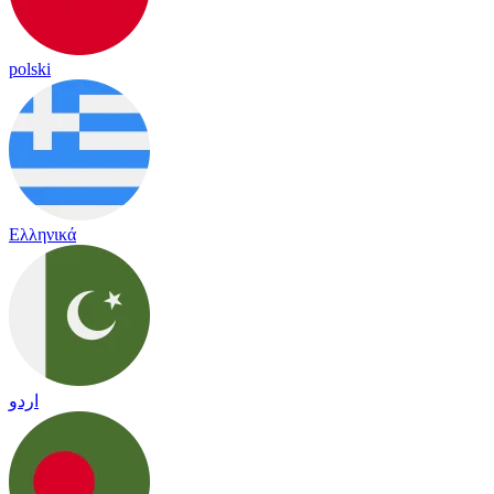
polski
Ελληνικά
اردو