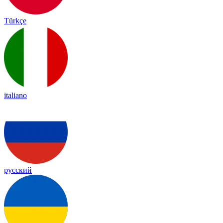
Türkçe
italiano
русский