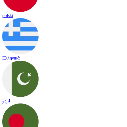
polski
Ελληνικά
اردو