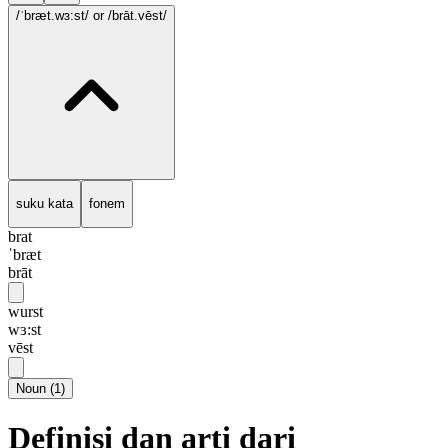
/ˈbræt.wɜ:st/
or /brāt.vēst/
suku kata
fonem
brat
ˈbræt
brāt
wurst
wɜ:st
vēst
Noun
(
1
)
Definisi dan arti dari