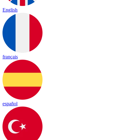
English
français
español