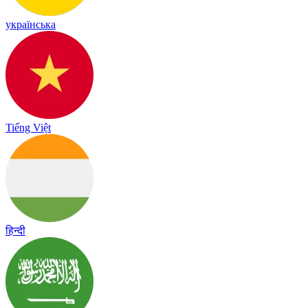
українська
Tiếng Việt
हिन्दी