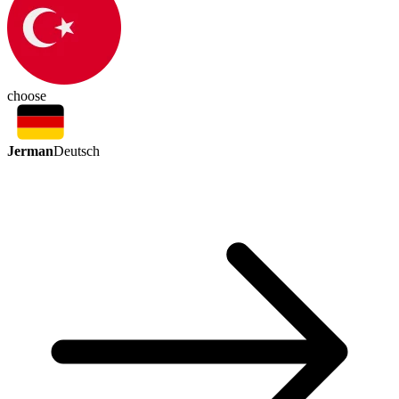
choose
Jerman
Deutsch