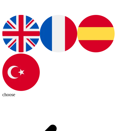
choose