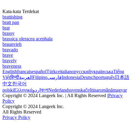
Kata-kata Terdekat
brattishing
bratt pan
brat
brassy
brassica oleracea acephala
braunvieh
bravado
brave
bravely
braveness
English
français
español
Türkçe
italiano
русский
українська
Tiếng
Việt
हिन्दी
العربية
Filipino
فارسی
Indonesia
Deutsch
português
日本語
中文
한국어
polski
Ελληνικά
اردو
বাংলা
Nederlands
svenska
čeština
română
magyar
Copyright © 2024 Langeek Inc. | All Rights Reserved |
Privacy
Policy
Copyright © 2024 Langeek Inc.
All Rights Reserved
Privacy Policy