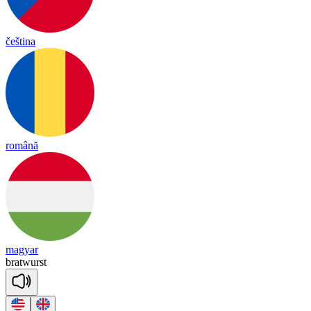
čeština
română
magyar
brat
wurst