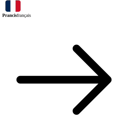
Prancis
français