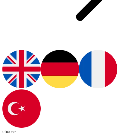
choose