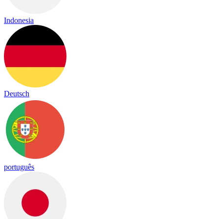
Indonesia
Deutsch
português