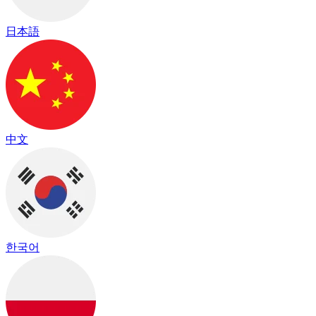
日本語
中文
한국어