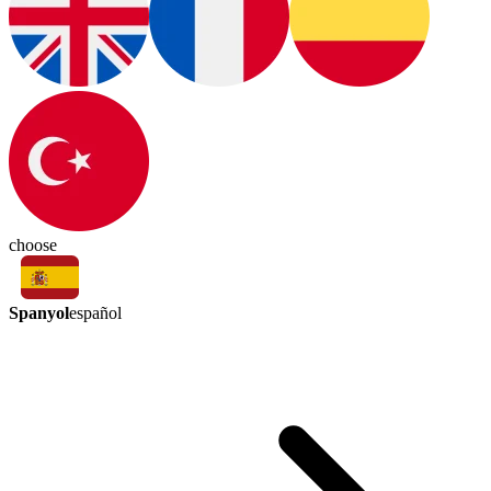
choose
Spanyol
español