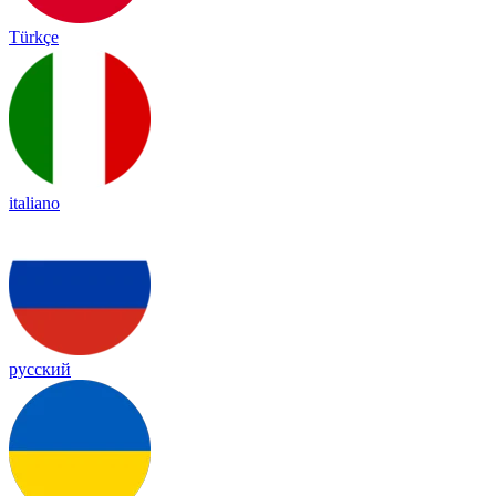
Türkçe
italiano
русский