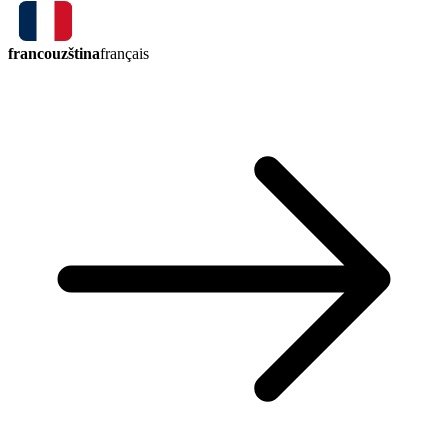
francouzština
français