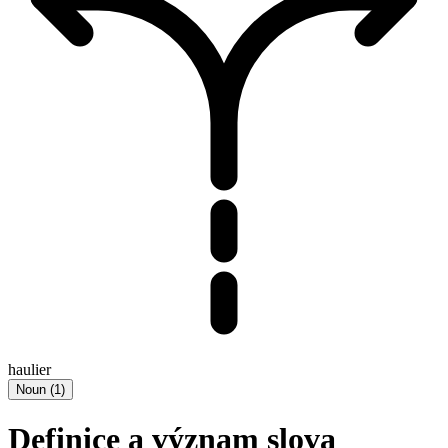
haulier
Noun
(
1
)
Definice a význam slova