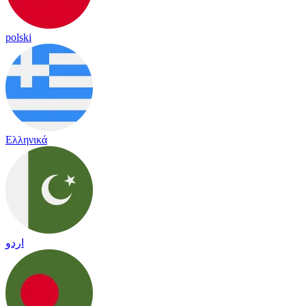
polski
Ελληνικά
اردو