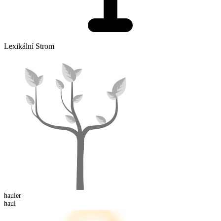
Lexikální Strom
haul
er
haul