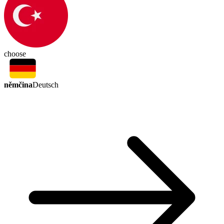
choose
němčina
Deutsch