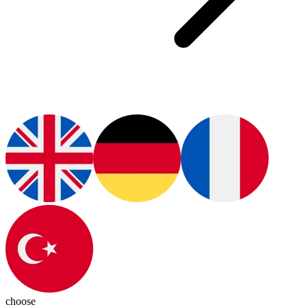
choose