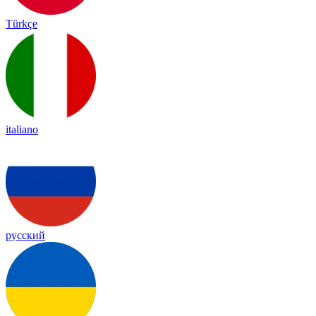
Türkçe
italiano
русский