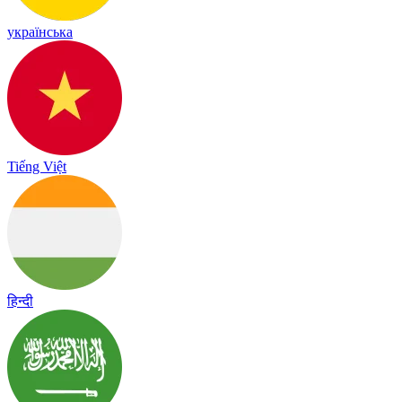
українська
Tiếng Việt
हिन्दी