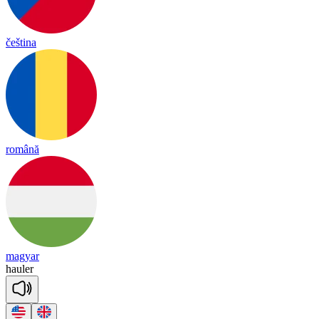
čeština
română
magyar
hau
ler