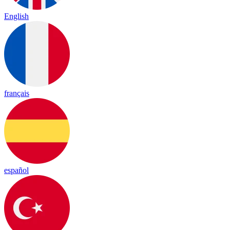
English
français
español