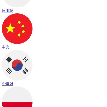
日本語
中文
한국어