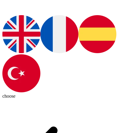
choose