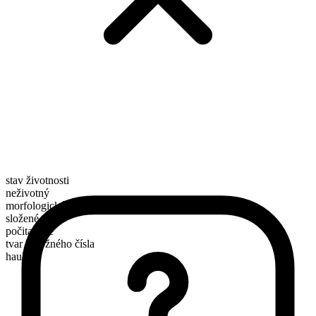
stav životnosti
neživotný
morfologické složení
složené
počitatelné
tvar množného čísla
haulers