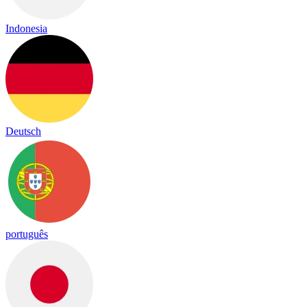
Indonesia
Deutsch
português