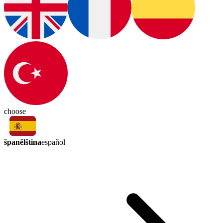
choose
španělština
español