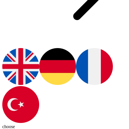
choose