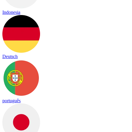
Indonesia
Deutsch
português