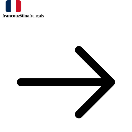
francouzština
français