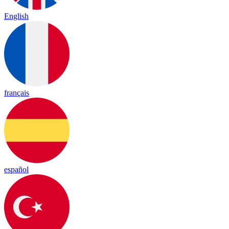
English
français
español