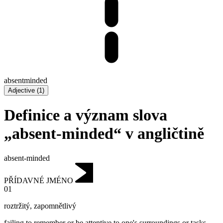
absentminded
Adjective
(
1
)
Definice a význam slova
„absent-minded“ v angličtině
absent-minded
PŘÍDAVNÉ JMÉNO
01
roztržitý
,
zapomnětlivý
failing to remember or be attentive to one's surroundings or tasks