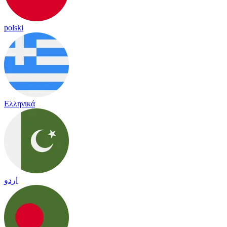
polski
Ελληνικά
اردو