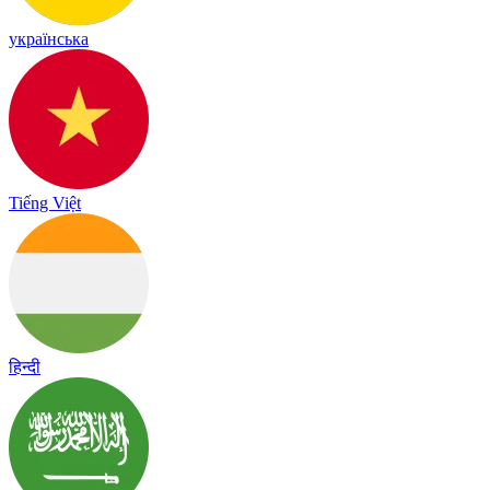
українська
Tiếng Việt
हिन्दी