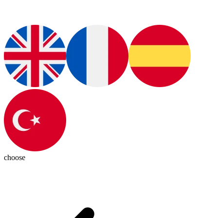
choose