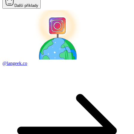
Další příklady
@langeek.co