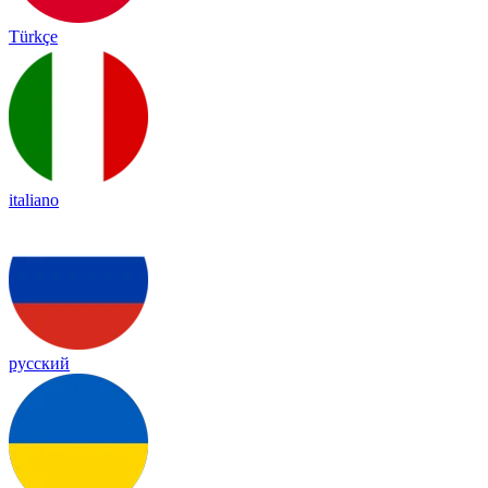
Türkçe
italiano
русский