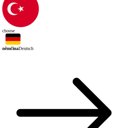
choose
němčina
Deutsch