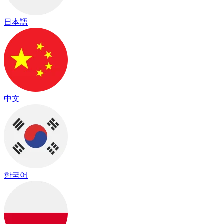
日本語
中文
한국어