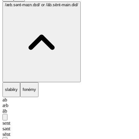
/æb.sənt-maɪn.dɪd/
or /āb.sēnt-main.did/
slabiky
fonémy
ab
æb
āb
sent
sənt
sēnt