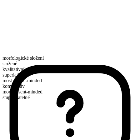
morfologické složení
složené
kvalitativní
superlativ
most absent-minded
komparativ
more absent-minded
stupňovatelné