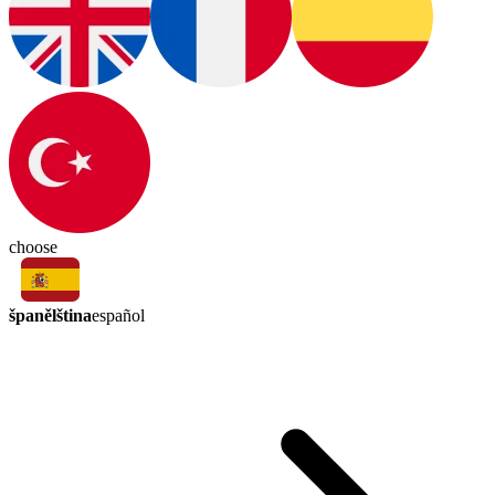
choose
španělština
español