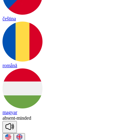
čeština
română
magyar
ab
sent
-
min
ded