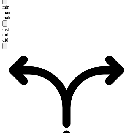
min
maɪn
main
ded
dɪd
did