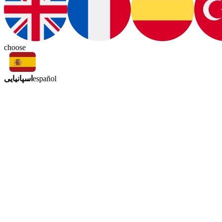
choose
اسپانیایی
español