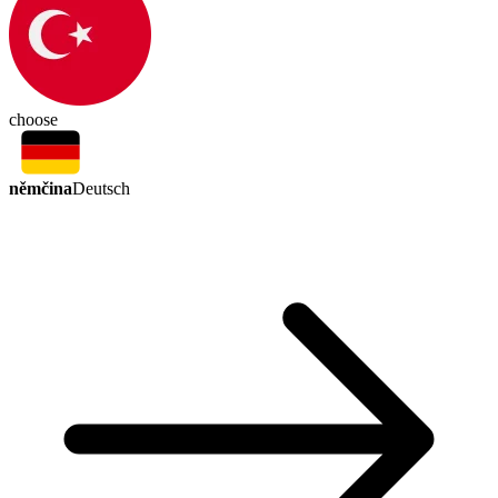
choose
němčina
Deutsch