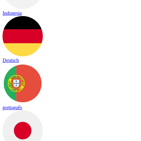
Indonesia
Deutsch
português