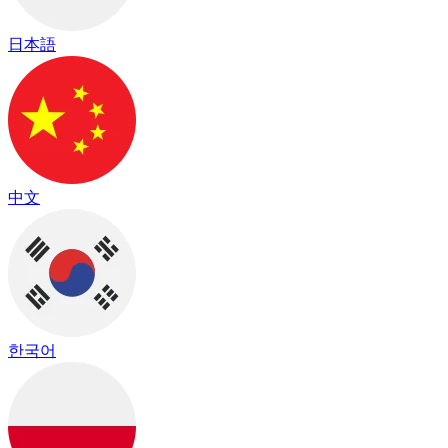
日本語
中文
한국어