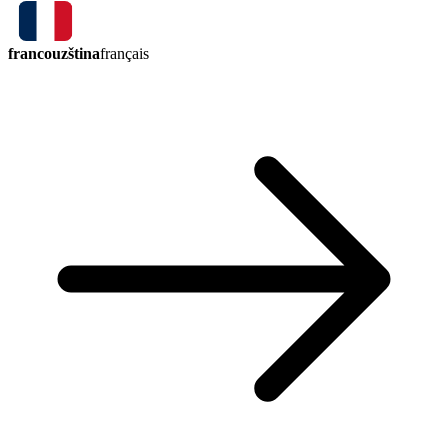
francouzština
français