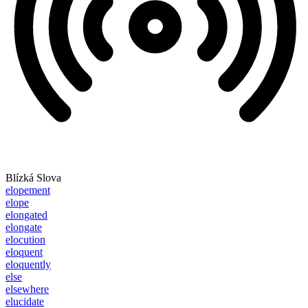
Blízká Slova
elopement
elope
elongated
elongate
elocution
eloquent
eloquently
else
elsewhere
elucidate