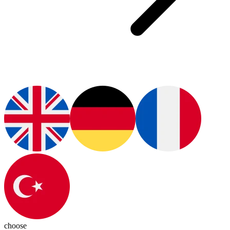
choose