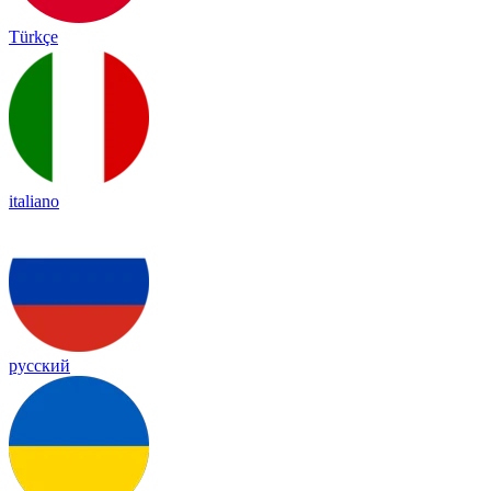
Türkçe
italiano
русский