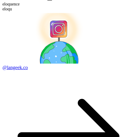
eloqu
ence
eloqu
@langeek.co