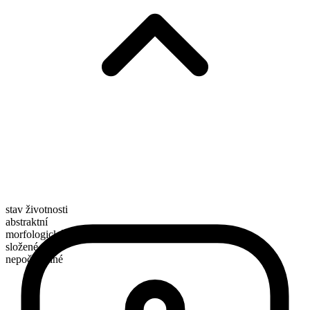
stav životnosti
abstraktní
morfologické složení
složené
nepočitatelné