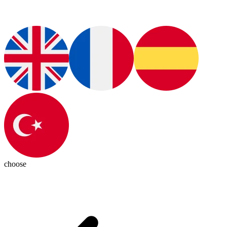
choose