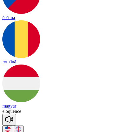
čeština
română
magyar
e
loq
uence