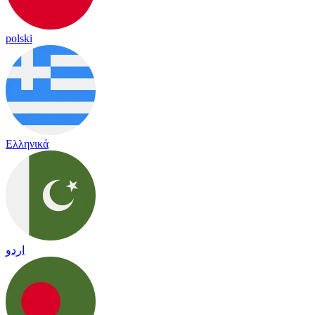
polski
Ελληνικά
اردو