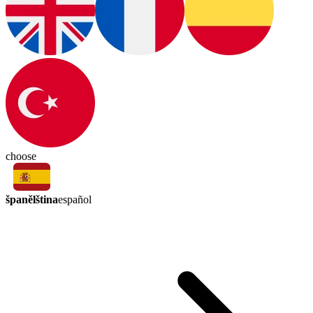
choose
španělština
español