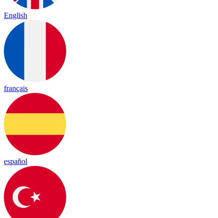
English
français
español