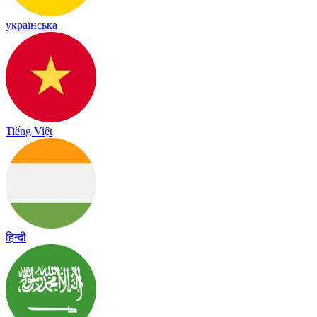
українська
Tiếng Việt
हिन्दी