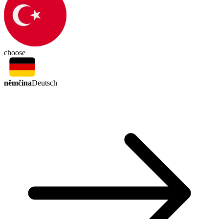
choose
němčina
Deutsch