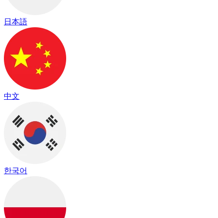
日本語
中文
한국어