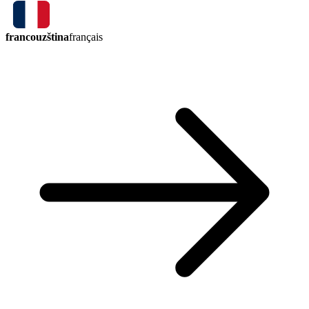
francouzština
français