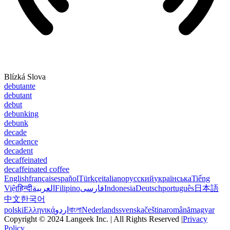
Blízká Slova
debutante
debutant
debut
debunking
debunk
decade
decadence
decadent
decaffeinated
decaffeinated coffee
English
français
español
Türkçe
italiano
русский
українська
Tiếng
Việt
हिन्दी
العربية
Filipino
فارسی
Indonesia
Deutsch
português
日本語
中文
한국어
polski
Ελληνικά
اردو
বাংলা
Nederlands
svenska
čeština
română
magyar
Copyright © 2024 Langeek Inc. | All Rights Reserved |
Privacy
Policy