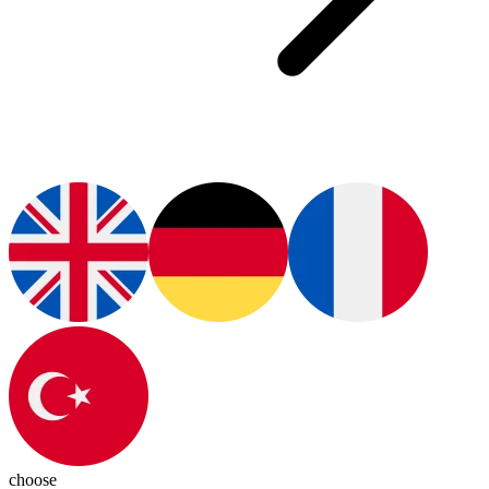
choose