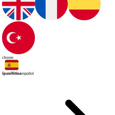
choose
španělština
español