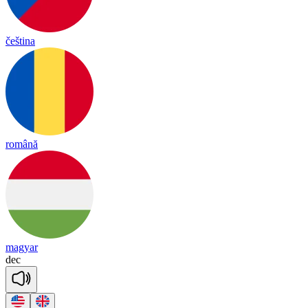
čeština
română
magyar
dec