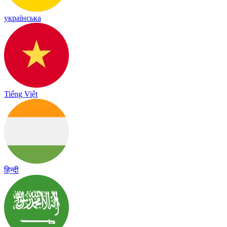
українська
Tiếng Việt
हिन्दी