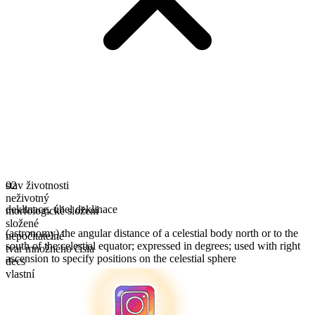
stav životnosti
02
neživotný
deklinace
,
úhel deklinace
morfologické složení
složené
(astronomy) the angular distance of a celestial body north or to the
nepočitatelné
south of the celestial equator; expressed in degrees; used with right
tvar množného čísla
ascension to specify positions on the celestial sphere
decs
vlastní