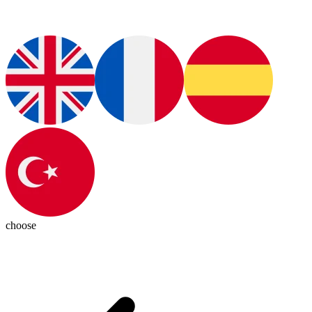
choose