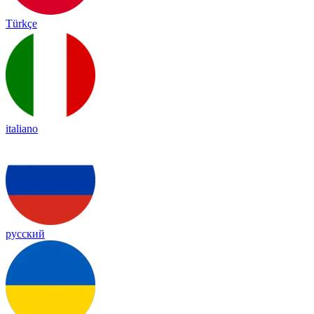
Türkçe
italiano
русский