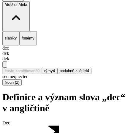
/dɛk/
or /dek/
slabiky
fonémy
dec
dɛk
dek
často zaměňované
0
rýmy
4
podobně znějící
4
sec
meq
nec
tec
Noun
(
2
)
Definice a význam slova „dec“
v angličtině
Dec