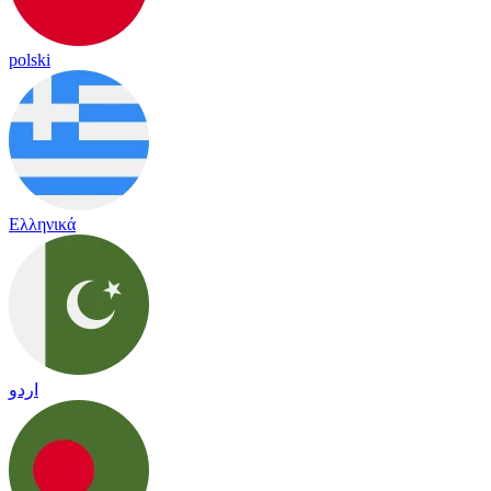
polski
Ελληνικά
اردو