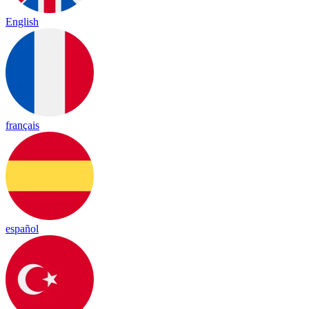
English
français
español