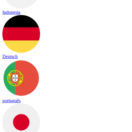
Indonesia
Deutsch
português