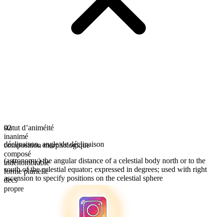
statut d’animéité
02
inanimé
déclinaison
,
angle de déclinaison
composition morphologique
composé
(astronomy) the angular distance of a celestial body north or to the
indénombrable
south of the celestial equator; expressed in degrees; used with right
forme plurielle
ascension to specify positions on the celestial sphere
decs
propre