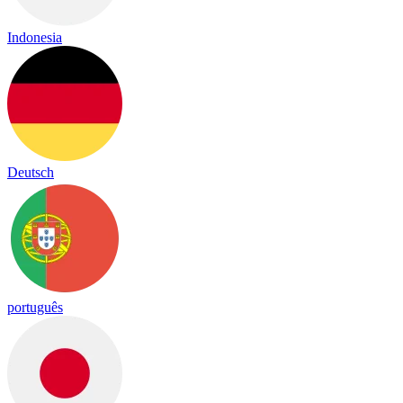
Indonesia
Deutsch
português