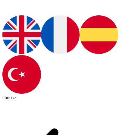
choose