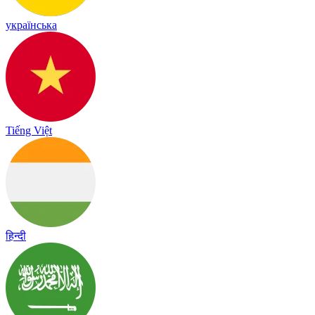
українська
Tiếng Việt
हिन्दी