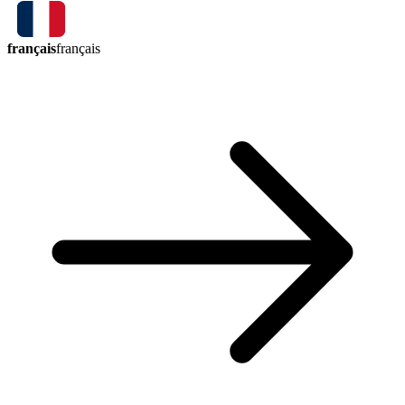
français
français