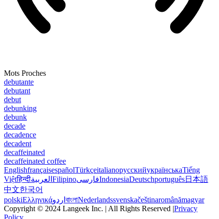
Mots Proches
debutante
debutant
debut
debunking
debunk
decade
decadence
decadent
decaffeinated
decaffeinated coffee
English
français
español
Türkçe
italiano
русский
українська
Tiếng
Việt
हिन्दी
العربية
Filipino
فارسی
Indonesia
Deutsch
português
日本語
中文
한국어
polski
Ελληνικά
اردو
বাংলা
Nederlands
svenska
čeština
română
magyar
Copyright © 2024 Langeek Inc. | All Rights Reserved |
Privacy
Policy