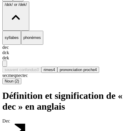
/dɛk/
or /dek/
syllabes
phonèmes
dec
dɛk
dek
souvent confondus
0
rimes
4
prononciation proche
4
sec
meq
nec
tec
Noun
(
2
)
Définition et signification de «
dec » en anglais
Dec