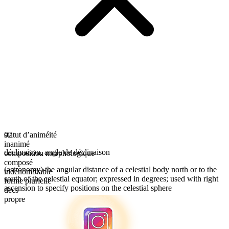
statut d’animéité
02
inanimé
déclinaison
,
angle de déclinaison
composition morphologique
composé
(astronomy) the angular distance of a celestial body north or to the
indénombrable
south of the celestial equator; expressed in degrees; used with right
forme plurielle
ascension to specify positions on the celestial sphere
decs
propre