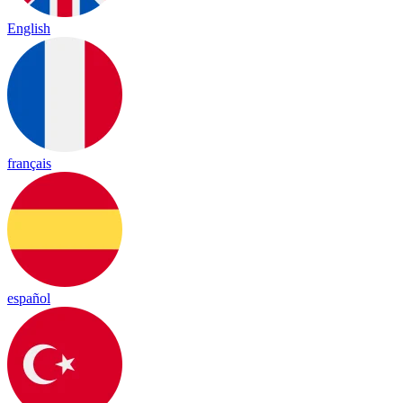
English
français
español