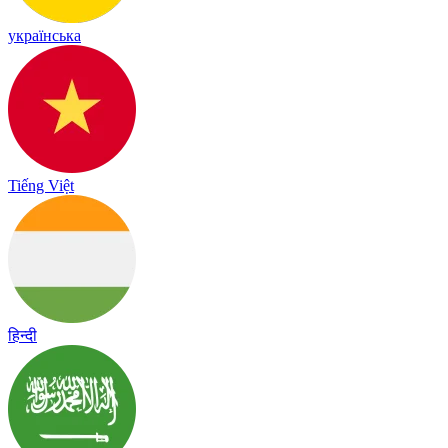
українська
Tiếng Việt
हिन्दी