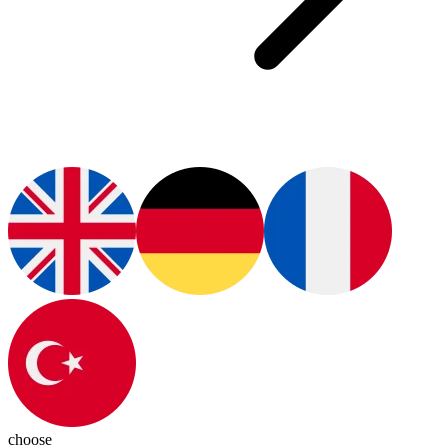
choose