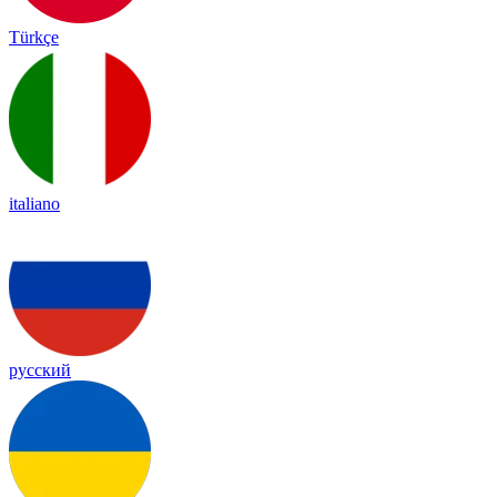
Türkçe
italiano
русский