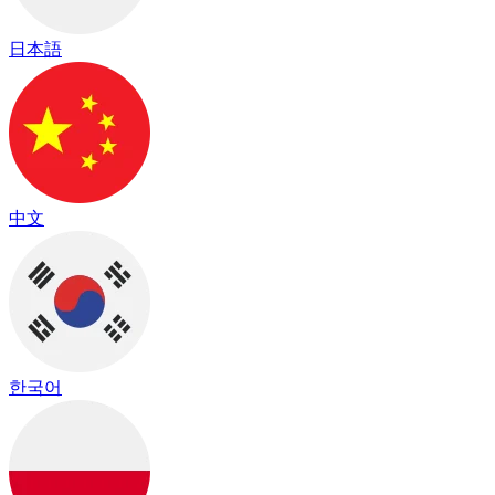
日本語
中文
한국어