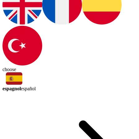
choose
espagnol
español