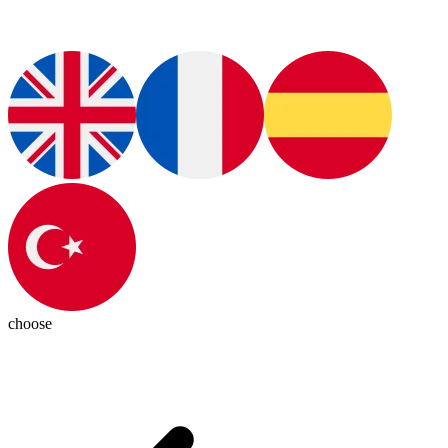
choose