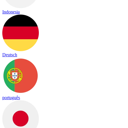
Indonesia
Deutsch
português