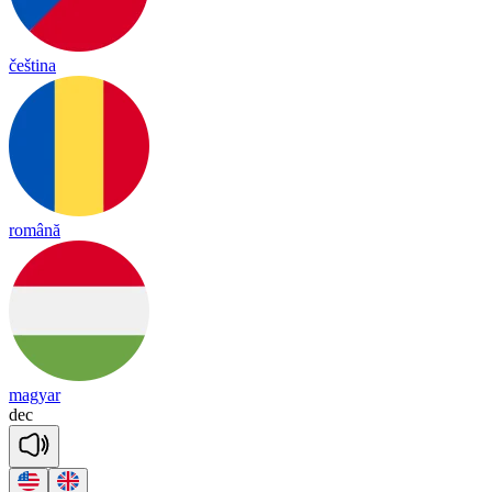
čeština
română
magyar
dec