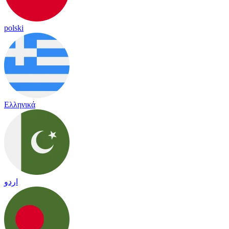
polski
Ελληνικά
اردو