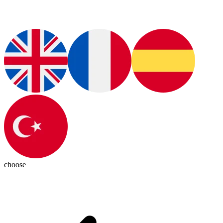
choose