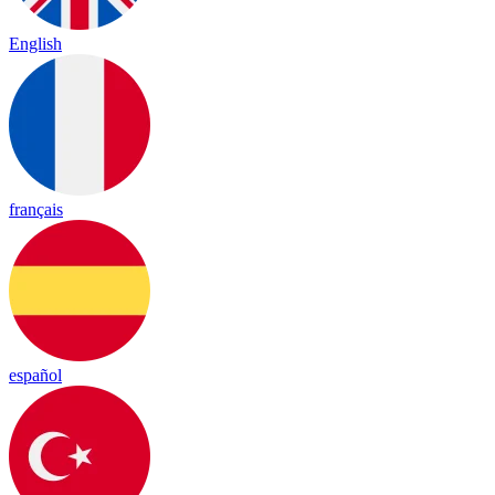
English
français
español