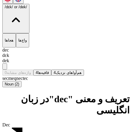
/dɛk/
or /dek/
واج‌ها
هجاها
dec
dɛk
dek
0
واژه‌های مشابه
4
قافیه‌ها
4
هم‌آواهای نزدیک
sec
meq
nec
tec
Noun
(
2
)
تعریف و معنی "dec"در زبان
انگلیسی
Dec