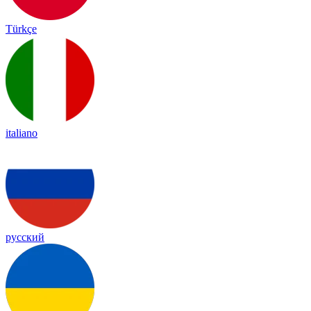
Türkçe
italiano
русский