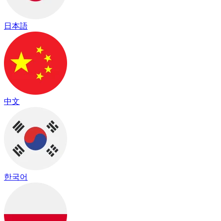
日本語
中文
한국어