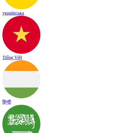
українська
Tiếng Việt
हिन्दी