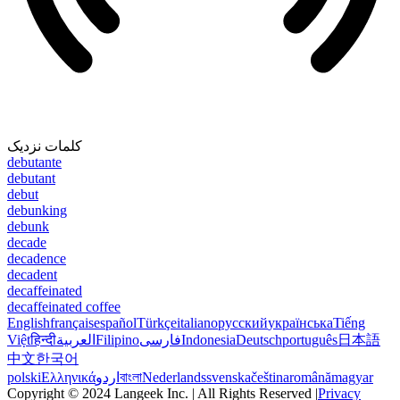
کلمات نزدیک
debutante
debutant
debut
debunking
debunk
decade
decadence
decadent
decaffeinated
decaffeinated coffee
English
français
español
Türkçe
italiano
русский
українська
Tiếng
Việt
हिन्दी
العربية
Filipino
فارسی
Indonesia
Deutsch
português
日本語
中文
한국어
polski
Ελληνικά
اردو
বাংলা
Nederlands
svenska
čeština
română
magyar
Copyright © 2024 Langeek Inc. | All Rights Reserved |
Privacy