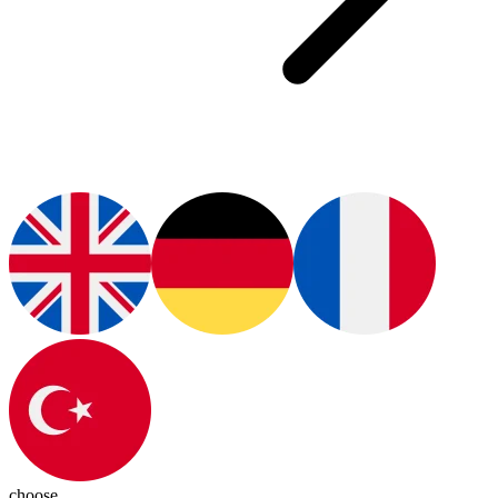
choose