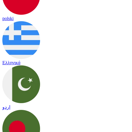
polski
Ελληνικά
اردو