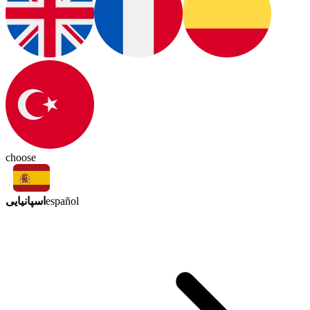
choose
اسپانیایی
español