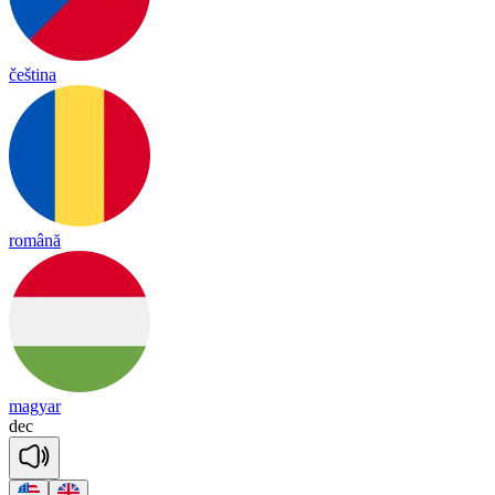
čeština
română
magyar
dec