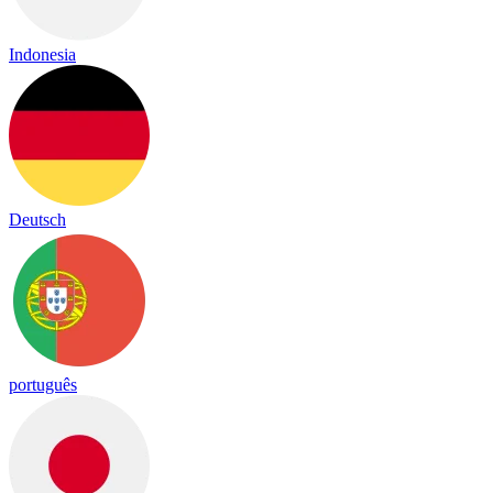
Indonesia
Deutsch
português