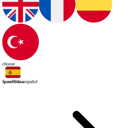
choose
španělština
español