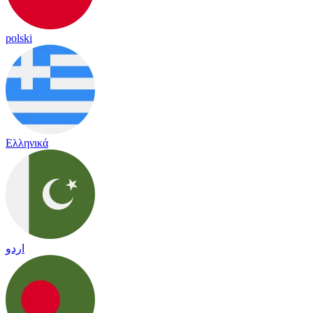
polski
Ελληνικά
اردو