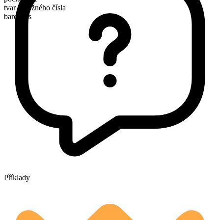
tvar množného čísla
barcodes
Příklady