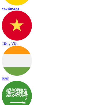
українська
Tiếng Việt
हिन्दी