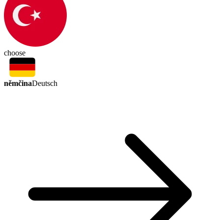
choose
němčina
Deutsch