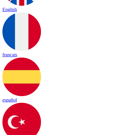
English
français
español