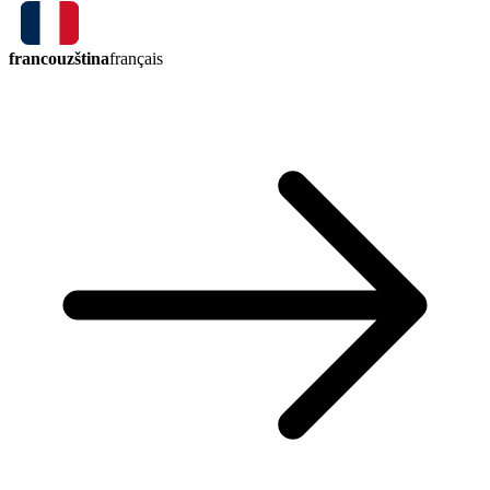
francouzština
français