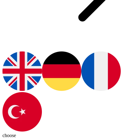
choose