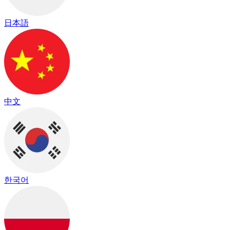
日本語
中文
한국어