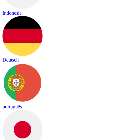
Indonesia
Deutsch
português