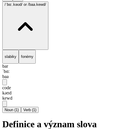
/ˈbɑ:.kəʊd/
or /baa.kewd/
slabiky
fonémy
bar
ˈbɑ:
baa
code
kəʊd
kewd
Noun
(
1
)
Verb
(
1
)
Definice a význam slova