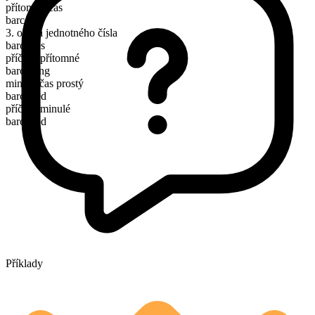
přítomný čas
barcode
3. osoba jednotného čísla
barcodes
příčestí přítomné
barcoding
minulý čas prostý
barcoded
příčestí minulé
barcoded
Příklady