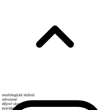
morfologické složení
odvozené
dějové sloveso
pravidelné