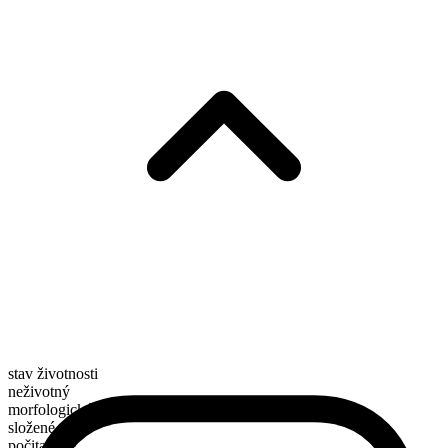
stav životnosti
neživotný
morfologické složení
složené
počitatelné