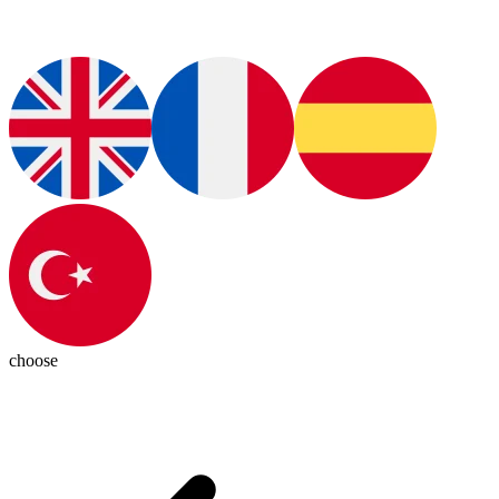
choose