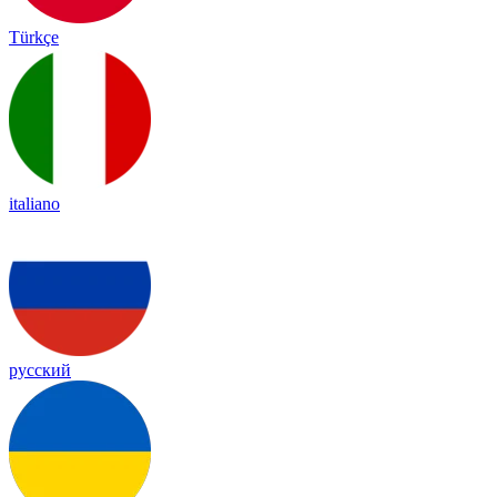
Türkçe
italiano
русский