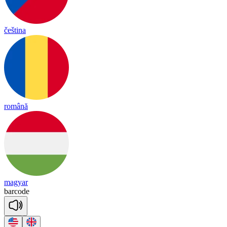
čeština
română
magyar
bar
code